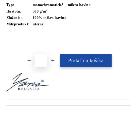
Typ:
monochromatické
mikro bavlna
Hustota:
500 g/m²
Zloženie:
100% mikro bavlna
Milýprodukt:
uterák