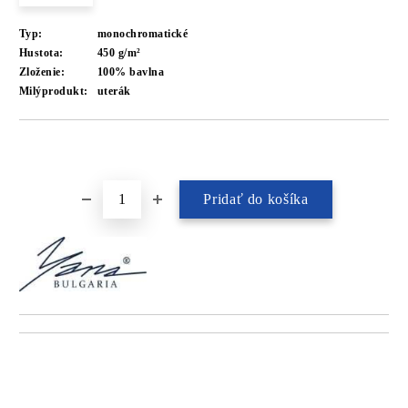
Typ:
monochromatické
Hustota:
450 g/m²
Zloženie:
100% bavlna
Milýprodukt:
uterák