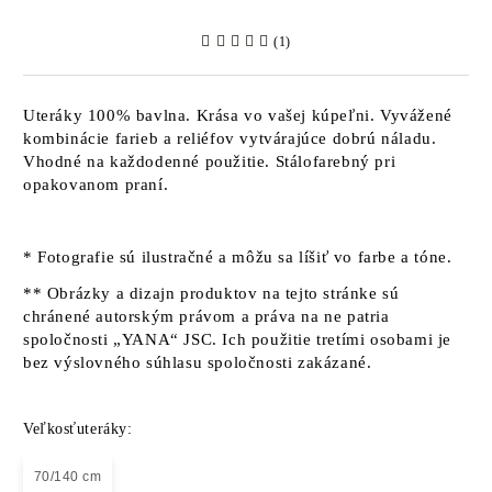
(1)
Uteráky 100% bavlna. Krása vo vašej kúpeľni. Vyvážené
kombinácie farieb a reliéfov vytvárajúce dobrú náladu.
Vhodné na každodenné použitie. Stálofarebný pri
opakovanom praní.
* Fotografie sú ilustračné a môžu sa líšiť vo farbe a tóne.
** Obrázky a dizajn produktov na tejto stránke sú
chránené autorským právom a práva na ne patria
spoločnosti „YANA“ JSC. Ich použitie tretími osobami je
bez výslovného súhlasu spoločnosti zakázané.
Veľkosťuteráky:
70/140 cm