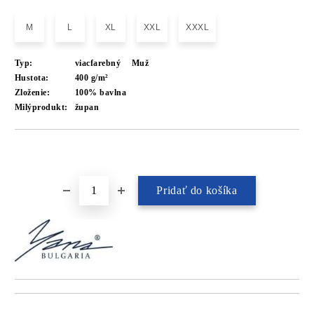
M
L
XL
XXL
XXXL
Typ:
viacfarebný
Muž
Hustota:
400 g/m²
Zloženie:
100% bavlna
Milýprodukt:
župan