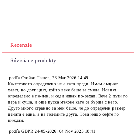
Recenzie
Súvisiace produkty
podľa
Стойко Ташев
,
23 Mar 2026 14:49
Качестовото определено не е като преди. Имам същият
халат, но друг цвят, който вече беше за смяна. Новият
определено е по-лек, и седи някак по-рехав. Вече 2 пъти го
пера и суша, и още пуска мъхове като се бърша с него.
Друго много странно за мен беше, че до определен размер
цената е една, а на големите друга. Това нещо сефте го
виждам.
podľa
GDPR 24-05-2026
,
04 Nov 2025 18:41