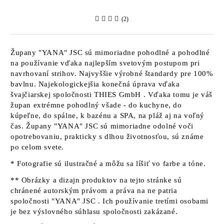
(2)
Župany
"YANA" JSC
sú mimoriadne pohodlné a pohodlné
na používanie vďaka najlepším svetovým postupom pri
navrhovaní strihov. Najvyššie výrobné štandardy pre 100%
bavlnu. Najekologickejšia konečná úprava vďaka
švajčiarskej spoločnosti
THIES GmbH
. Vďaka tomu je váš
župan extrémne pohodlný všade - do kuchyne, do
kúpeľne, do spálne, k bazénu a SPA, na pláž aj na voľný
čas. Župany
"YANA" JSC sú
mimoriadne odolné voči
opotrebovaniu, prakticky s dlhou životnosťou, sú známe
po celom svete.
* Fotografie sú ilustračné a môžu sa líšiť vo farbe a tóne.
** Obrázky a dizajn produktov na tejto stránke sú
chránené autorským právom a práva na ne patria
spoločnosti "YANA" JSC
. Ich používanie tretími osobami
je bez výslovného súhlasu spoločnosti zakázané.