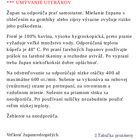
*** UMÝVANIE UTERÁKOV
Župan sa odporúča prať samostatne. Miešanie županu s
oblečením na gombíky alebo zipsy výrazne zvyšuje riziko
jeho poškodenia.
Froté je 100% bavlna, vysoko hygroskopická, preto pranie
vyžaduje veľké množstvo vody. Odporúčaná teplota
kúpeľa je 40° C. Pri praní farebných županov používajte
prášok na farebné tkaniny a rozhodne aviváž. Po vypraní
treba župan niekoľkokrát dobre opláchnuť.
Na odstreďovanie sa odporúčajú nízke otáčky 400 až
maximálne 600 ot./min. Sušenie sa vykonáva na rubovej
(vnútornej) strane po pretrepaní, na otvorenom a
vzdušnom mieste. Sušenie na priamom slnku sa
neodporúča. Pri používaní sušičky nezabudnite použiť
režim nízkej teploty.
Žehlenie sa neodporúča.
Veľkosť županovdospelých:
Tabuľka prozmery