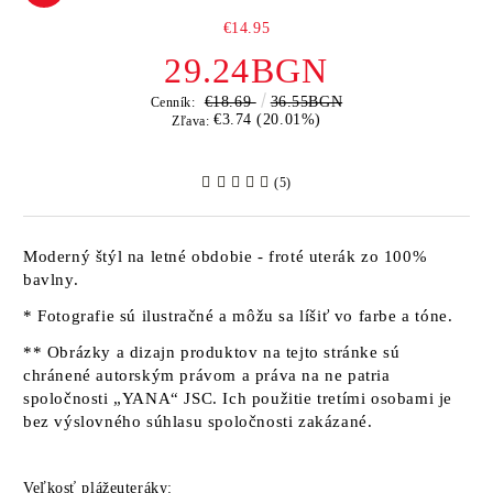
€14.95
29.24BGN
€18.69
36.55BGN
Cenník:
€3.74 (20.01%)
Zľava:
(5)
Moderný štýl na letné obdobie - froté uterák zo 100%
bavlny.
* Fotografie sú ilustračné a môžu sa líšiť vo farbe a tóne.
** Obrázky a dizajn produktov na tejto stránke sú
chránené autorským právom a práva na ne patria
spoločnosti „YANA“ JSC. Ich použitie tretími osobami je
bez výslovného súhlasu spoločnosti zakázané.
Veľkosť plážeuteráky: