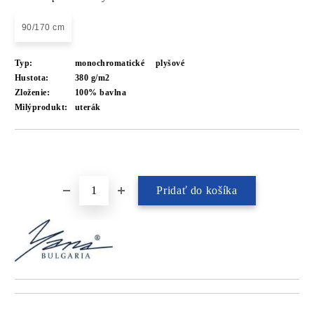
90/170 cm
Typ:
monochromatické
plyšové
Hustota:
380 g/m2
Zloženie:
100% bavlna
Milýprodukt:
uterák