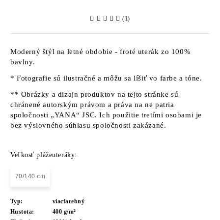
(1)
Moderný štýl na letné obdobie - froté uterák zo 100%
bavlny.
* Fotografie sú ilustračné a môžu sa líšiť vo farbe a tóne.
** Obrázky a dizajn produktov na tejto stránke sú
chránené autorským právom a práva na ne patria
spoločnosti „YANA“ JSC. Ich použitie tretími osobami je
bez výslovného súhlasu spoločnosti zakázané.
Veľkosť plážeuteráky:
70/140 cm
Typ:
viacfarebný
Hustota:
400 g/m²