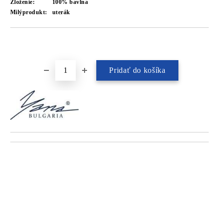
Zloženie:
100% bavlna
Milýprodukt:
uterák