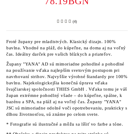
78.19BGN
(4)
Froté župany pre mladistvých. Klasický dizajn. 100%
bavlna. Vhodné na pláž, do kúpeľne, na doma aj na voľný
čas. Ideálny darček pre vašich blízkych a priateľov.
Župany
"YANA" AD
sú mimoriadne pohodlné a pohodlné
na používanie vďaka najlepším svetovým postupom pri
navrhovaní strihov. Najvyššie výrobné štandardy pre 100%
bavlnu. Najekologickejšia konečná úprava vďaka
švajčiarskej spoločnosti
THIES GmbH
. Vďaka tomu je váš
župan extrémne pohodlný všade – do kúpeľne, spálne, k
bazénu a SPA, na pláž aj na voľný čas. Župany
"YANA"
JSC sú
mimoriadne odolné voči opotrebovaniu, prakticky s
dlhou životnosťou, sú známe po celom svete.
* Fotografie sú ilustračné a môžu sa líšiť vo farbe a tóne.