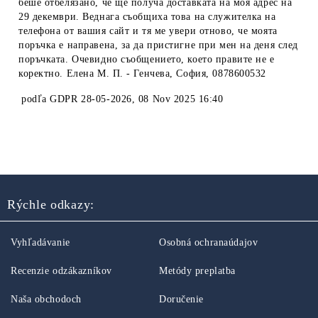
беше отбелязано, че ще получа доставката на моя адрес на
29 декември. Веднага съобщиха това на служителка на
телефона от вашия сайт и тя ме увери отново, че моята
поръчка е направена, за да пристигне при мен на деня след
поръчката. Очевидно съобщението, което правите не е
коректно. Елена М. П. - Генчева, София, 0878600532
podľa
GDPR 28-05-2026
,
08 Nov 2025 16:40
Rýchle odkazy:
Vyhľadávanie
Osobná ochranaúdajov
Recenzie odzákazníkov
Metódy preplatba
Naša obchodoch
Doručenie