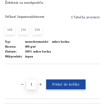
Žehlenie sa neodporúča.
Veľkosť županovadolescent:
Tabuľka prozmery
146
152
158
Typ:
monochromatické
mikro bavlna
Hustota:
400 g/m²
Zloženie:
100% mikro bavlna
Milýprodukt:
župan