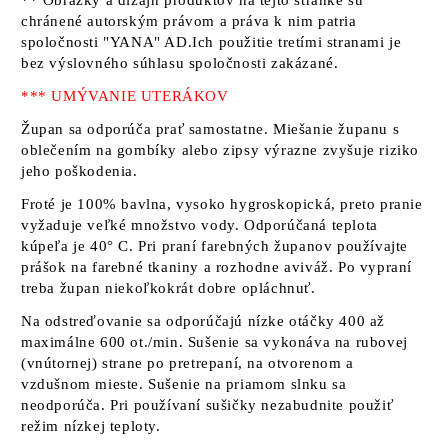
** Obrázky a dizajn produktov na tejto stránke sú
chránené autorským právom a práva k nim patria
spoločnosti
"YANA"
AD.Ich použitie tretími stranami je
bez výslovného súhlasu spoločnosti zakázané.
*** UMÝVANIE UTERÁKOV
Župan sa odporúča prať samostatne. Miešanie županu s
oblečením na gombíky alebo zipsy výrazne zvyšuje riziko
jeho poškodenia.
Froté je 100% bavlna, vysoko hygroskopická, preto pranie
vyžaduje veľké množstvo vody. Odporúčaná teplota
kúpeľa je 40° C. Pri praní farebných županov používajte
prášok na farebné tkaniny a rozhodne aviváž. Po vypraní
treba župan niekoľkokrát dobre opláchnuť.
Na odstreďovanie sa odporúčajú nízke otáčky 400 až
maximálne 600 ot./min. Sušenie sa vykonáva na rubovej
(vnútornej) strane po pretrepaní, na otvorenom a
vzdušnom mieste. Sušenie na priamom slnku sa
neodporúča. Pri používaní sušičky nezabudnite použiť
režim nízkej teploty.