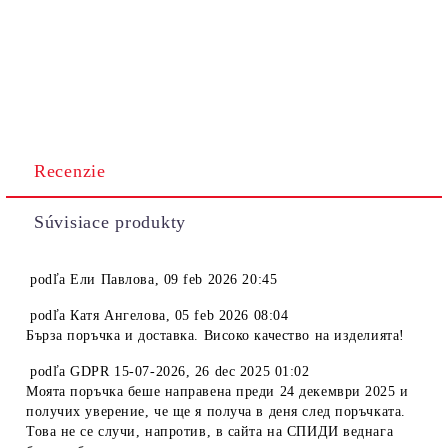
Recenzie
Súvisiace produkty
podľa
Ели Павлова
,
09 feb 2026 20:45
podľa
Катя Ангелова
,
05 feb 2026 08:04
Бърза поръчка и доставка. Високо качество на изделията!
podľa
GDPR 15-07-2026
,
26 dec 2025 01:02
Моята поръчка беше направена преди 24 декември 2025 и
получих уверение, че ще я получа в деня след поръчката.
Това не се случи, напротив, в сайта на СПИДИ веднага