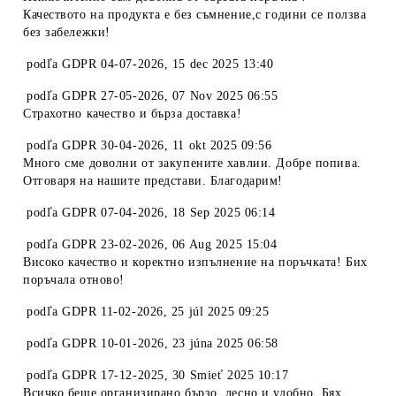
Качеството на продукта е без съмнение,с години се ползва
без забележки!
podľa
GDPR 04-07-2026
,
15 dec 2025 13:40
podľa
GDPR 27-05-2026
,
07 Nov 2025 06:55
Страхотно качество и бърза доставка!
podľa
GDPR 30-04-2026
,
11 okt 2025 09:56
Много сме доволни от закупените хавлии. Добре попива.
Отговаря на нашите представи. Благодарим!
podľa
GDPR 07-04-2026
,
18 Sep 2025 06:14
podľa
GDPR 23-02-2026
,
06 Aug 2025 15:04
Високо качество и коректно изпълнение на поръчката! Бих
поръчала отново!
podľa
GDPR 11-02-2026
,
25 júl 2025 09:25
podľa
GDPR 10-01-2026
,
23 júna 2025 06:58
podľa
GDPR 17-12-2025
,
30 Smieť 2025 10:17
Всичко беше организирано бързо, лесно и удобно. Бях