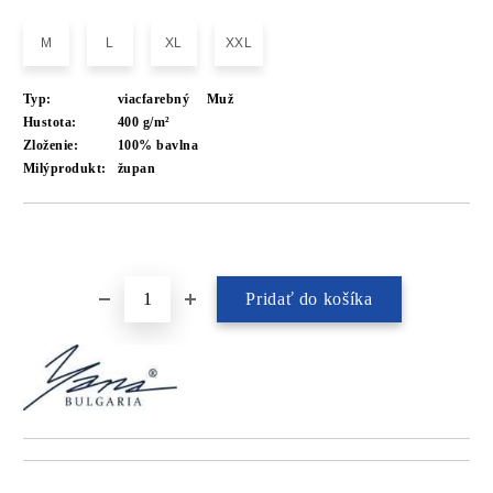
M
L
XL
XXL
Typ:
viacfarebný
Muž
Hustota:
400 g/m²
Zloženie:
100% bavlna
Milýprodukt:
župan