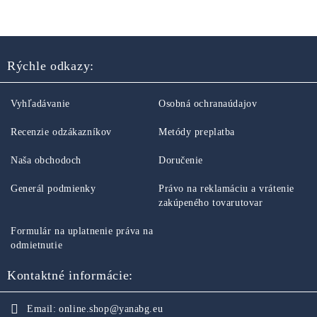
Rýchle odkazy:
Vyhľadávanie
Osobná ochranaúdajov
Recenzie odzákazníkov
Metódy preplatba
Naša obchodoch
Doručenie
Generál podmienky
Právo na reklamáciu a vrátenie
zakúpeného tovarutovar
Formulár na uplatnenie práva na
odmietnutie
Kontaktné informácie:
Email:
online.shop@yanabg.eu