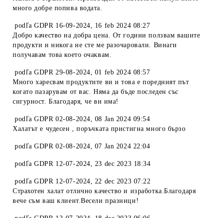
много добре попива водата.
podľa
GDPR 16-09-2024
,
16 feb 2024 08:27
Добро качество на добра цена. От години ползвам вашите
продукти и никога не сте ме разочаровали. Винаги
получавам това което очаквам.
podľa
GDPR 29-08-2024
,
01 feb 2024 08:57
Много харесвам продуктите ви и това е поредният път
когато пазарувам от вас. Няма да бъде последен със
сигурност. Благодаря, че ви има!
podľa
GDPR 02-08-2024
,
08 Jan 2024 09:54
Халатът е чудесен , поръчката пристигна много бързо
podľa
GDPR 02-08-2024
,
07 Jan 2024 22:04
podľa
GDPR 12-07-2024
,
23 dec 2023 18:34
podľa
GDPR 12-07-2024
,
22 dec 2023 07:22
Страхотен халат отлично качество и изработка.Благодаря
вече съм ваш клиент.Весели празници!