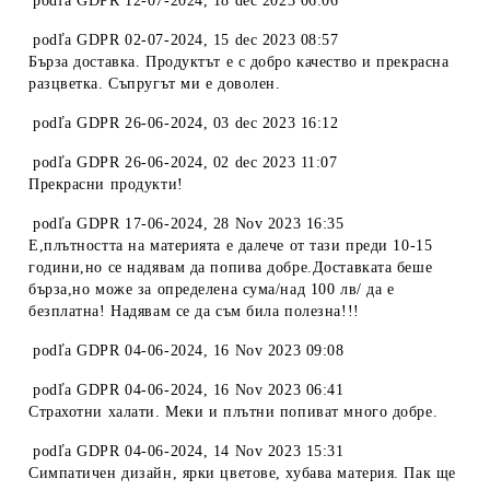
podľa
GDPR 12-07-2024
,
18 dec 2023 06:06
podľa
GDPR 02-07-2024
,
15 dec 2023 08:57
Бърза доставка. Продуктът е с добро качество и прекрасна
разцветка. Съпругът ми е доволен.
podľa
GDPR 26-06-2024
,
03 dec 2023 16:12
podľa
GDPR 26-06-2024
,
02 dec 2023 11:07
Прекрасни продукти!
podľa
GDPR 17-06-2024
,
28 Nov 2023 16:35
Е,плътността на материята е далече от тази преди 10-15
години,но се надявам да попива добре.Доставката беше
бърза,но може за определена сума/над 100 лв/ да е
безплатна! Надявам се да съм била полезна!!!
podľa
GDPR 04-06-2024
,
16 Nov 2023 09:08
podľa
GDPR 04-06-2024
,
16 Nov 2023 06:41
Страхотни халати. Меки и плътни попиват много добре.
podľa
GDPR 04-06-2024
,
14 Nov 2023 15:31
Симпатичен дизайн, ярки цветове, хубава материя. Пак ще