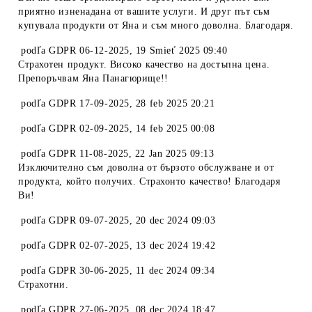
приятно изненадана от вашите услуги. И друг път съм
купувала продукти от Яна и съм много доволна. Благодаря.
podľa
GDPR 06-12-2025
,
19 Smieť 2025 09:40
Страхотен продукт. Високо качество на достъпна цена.
Препоръчвам Яна Панагюрище!!
podľa
GDPR 17-09-2025
,
28 feb 2025 20:21
podľa
GDPR 02-09-2025
,
14 feb 2025 00:08
podľa
GDPR 11-08-2025
,
22 Jan 2025 09:13
Изключително съм доволна от бързото обслужване и от
продукта, който получих. Страхонто качество! Благодаря
Ви!
podľa
GDPR 09-07-2025
,
20 dec 2024 09:03
podľa
GDPR 02-07-2025
,
13 dec 2024 19:42
podľa
GDPR 30-06-2025
,
11 dec 2024 09:34
Страхотни.
podľa
GDPR 27-06-2025
,
08 dec 2024 18:47