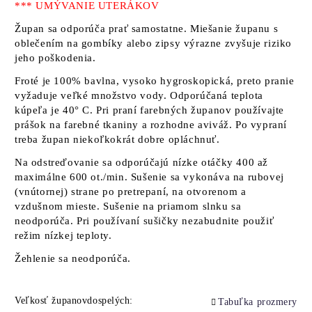
*** UMÝVANIE UTERÁKOV
Župan sa odporúča prať samostatne. Miešanie županu s
oblečením na gombíky alebo zipsy výrazne zvyšuje riziko
jeho poškodenia.
Froté je 100% bavlna, vysoko hygroskopická, preto pranie
vyžaduje veľké množstvo vody. Odporúčaná teplota
kúpeľa je 40° C. Pri praní farebných županov používajte
prášok na farebné tkaniny a rozhodne aviváž. Po vypraní
treba župan niekoľkokrát dobre opláchnuť.
Na odstreďovanie sa odporúčajú nízke otáčky 400 až
maximálne 600 ot./min. Sušenie sa vykonáva na rubovej
(vnútornej) strane po pretrepaní, na otvorenom a
vzdušnom mieste. Sušenie na priamom slnku sa
neodporúča. Pri používaní sušičky nezabudnite použiť
režim nízkej teploty.
Žehlenie sa neodporúča.
Veľkosť županovdospelých:
Tabuľka prozmery