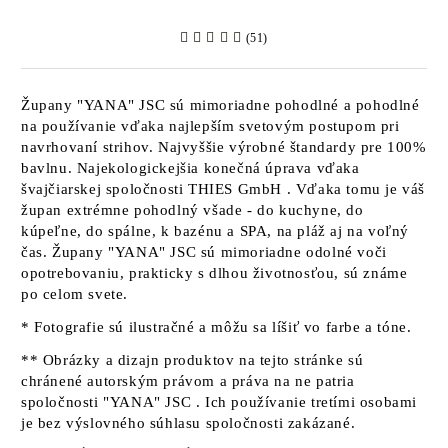
(51)
Župany
"YANA" JSC
sú mimoriadne pohodlné a pohodlné
na používanie vďaka najlepším svetovým postupom pri
navrhovaní strihov. Najvyššie výrobné štandardy pre 100%
bavlnu. Najekologickejšia konečná úprava vďaka
švajčiarskej spoločnosti
THIES GmbH
. Vďaka tomu je váš
župan extrémne pohodlný všade - do kuchyne, do
kúpeľne, do spálne, k bazénu a SPA, na pláž aj na voľný
čas. Župany
"YANA" JSC sú
mimoriadne odolné voči
opotrebovaniu, prakticky s dlhou životnosťou, sú známe
po celom svete.
* Fotografie sú ilustračné a môžu sa líšiť vo farbe a tóne.
** Obrázky a dizajn produktov na tejto stránke sú
chránené autorským právom a práva na ne patria
spoločnosti "YANA" JSC
. Ich používanie tretími osobami
je bez výslovného súhlasu spoločnosti zakázané.