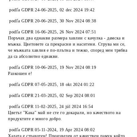
podľa
GDPR 24-06-2025
,
02 dec 2024 19:42
podľa
GDPR 20-06-2025
,
30 Nov 2024 08:38
podľa
GDPR 16-06-2025
,
26 Nov 2024 07:51
Поръчах два еднакви размера хавлии с качулка - дамска и
мъжка. Цветовете са прекрасни и наситени. Струва ми се,
че мъжката хавлия е по-плътна и тежко, според мен трябва
да са абсолютно еднакви.
podľa
GDPR 10-06-2025
,
19 Nov 2024 08:19
Разкошен е!
podľa
GDPR 07-05-2025
,
18 okt 2024 01:22
podľa
GDPR 21-03-2025
,
02 Sep 2024 08:01
podľa
GDPR 11-02-2025
,
24 júl 2024 16:54
Цветът "Кака" май не сте го докарали, но качеството на
продуктите е много добро.
podľa
GDPR 05-11-2024
,
19 Apr 2024 08:02
Халата е страхотен! Произведен от качествен памук който