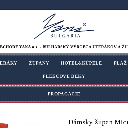
BCHODE YANA a.s. - BULHARSKÝ VÝROBCA UTERÁKOV A ŽU
ERÁKY
ŽUPANY
HOTEL&KÚPELE
PLÁŽ
FLEECOVÉ DEKY
PROPAGÁCIE
Dámsky župan Micr