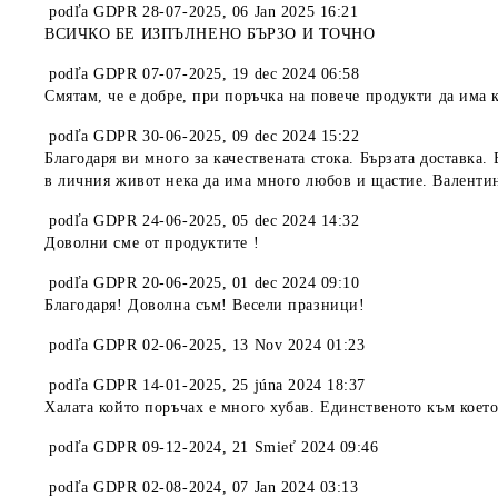
podľa
GDPR 28-07-2025
,
06 Jan 2025 16:21
ВСИЧКО БЕ ИЗПЪЛНЕНО БЪРЗО И ТОЧНО
podľa
GDPR 07-07-2025
,
19 dec 2024 06:58
Смятам, че е добре, при поръчка на повече продукти да има
podľa
GDPR 30-06-2025
,
09 dec 2024 15:22
Благодаря ви много за качествената стока. Бързата доставка
в личния живот нека да има много любов и щастие. Валентин
podľa
GDPR 24-06-2025
,
05 dec 2024 14:32
Доволни сме от продуктите !
podľa
GDPR 20-06-2025
,
01 dec 2024 09:10
Благодаря! Доволна съм! Весели празници!
podľa
GDPR 02-06-2025
,
13 Nov 2024 01:23
podľa
GDPR 14-01-2025
,
25 júna 2024 18:37
Халата който поръчах е много хубав. Единственото към което
podľa
GDPR 09-12-2024
,
21 Smieť 2024 09:46
podľa
GDPR 02-08-2024
,
07 Jan 2024 03:13