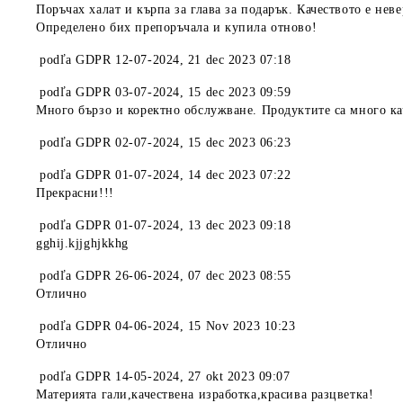
Поръчах халат и кърпа за глава за подарък. Качеството е нев
Определено бих препоръчала и купила отново!
podľa
GDPR 12-07-2024
,
21 dec 2023 07:18
podľa
GDPR 03-07-2024
,
15 dec 2023 09:59
Много бързо и коректно обслужване. Продуктите са много ка
podľa
GDPR 02-07-2024
,
15 dec 2023 06:23
podľa
GDPR 01-07-2024
,
14 dec 2023 07:22
Прекрасни!!!
podľa
GDPR 01-07-2024
,
13 dec 2023 09:18
gghij.kjjghjkkhg
podľa
GDPR 26-06-2024
,
07 dec 2023 08:55
Отлично
podľa
GDPR 04-06-2024
,
15 Nov 2023 10:23
Отлично
podľa
GDPR 14-05-2024
,
27 okt 2023 09:07
Материята гали,качествена изработка,красива разцветка!