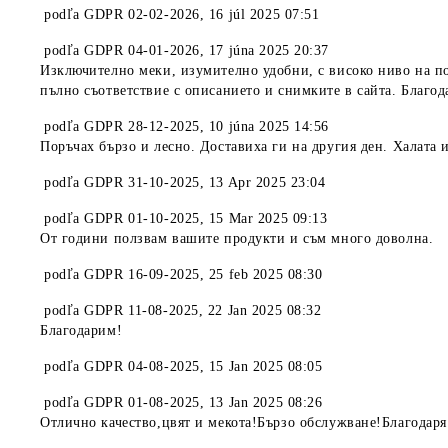
podľa
GDPR 02-02-2026
,
16 júl 2025 07:51
podľa
GDPR 04-01-2026
,
17 júna 2025 20:37
Изключително меки, изумително удобни, с високо ниво на по
пълно съответствие с описанието и снимките в сайта. Благода
podľa
GDPR 28-12-2025
,
10 júna 2025 14:56
Поръчах бързо и лесно. Доставиха ги на другия ден. Халата 
podľa
GDPR 31-10-2025
,
13 Apr 2025 23:04
podľa
GDPR 01-10-2025
,
15 Mar 2025 09:13
От години ползвам вашите продукти и съм много доволна.
podľa
GDPR 16-09-2025
,
25 feb 2025 08:30
podľa
GDPR 11-08-2025
,
22 Jan 2025 08:32
Благодарим!
podľa
GDPR 04-08-2025
,
15 Jan 2025 08:05
podľa
GDPR 01-08-2025
,
13 Jan 2025 08:26
Отлично качество,цвят и мекота!Бързо обслужване!Благодар