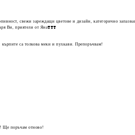
пивност, свежи зареждащи цветове и дизайн, категорично запазващ
ря Ви, приятели от Яна❣️❣️❣️
и кърпите са толкова меки и пухкави. Препоръчвам!
я! Ще поръчам отново!