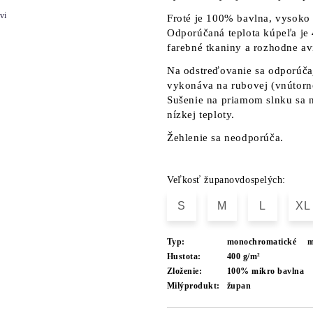
vi
Froté je 100% bavlna, vysoko
Odporúčaná teplota kúpeľa je 
farebné tkaniny a rozhodne av
Na odstreďovanie sa odporúča
vykonáva na rubovej (vnútorne
Sušenie na priamom slnku sa n
nízkej teploty.
Žehlenie sa neodporúča.
Veľkosť županovdospelých:
S
M
L
XL
Typ:
monochromatické
m
Hustota:
400 g/m²
Zloženie:
100% mikro bavlna
Milýprodukt:
župan