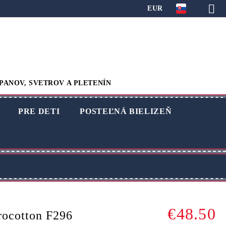
EUR
PANOV, SVETROV A PLETENÍN
PRE DETI
POSTEĽNÁ BIELIZEŇ
€48.50
ocotton F296