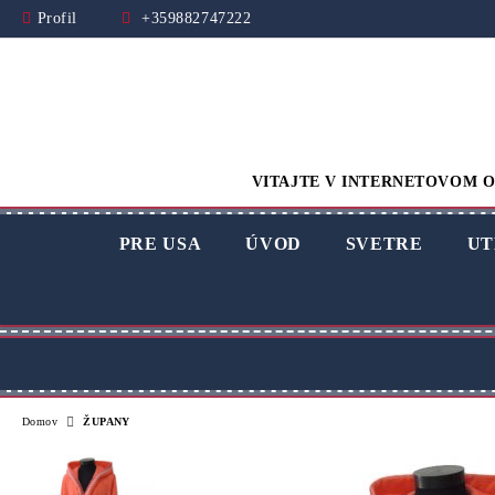
Profil
+359882747222
VITAJTE V INTERNETOVOM O
PRE USA
ÚVOD
SVETRE
UT
Domov
ŽUPANY