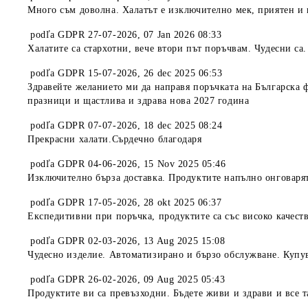
Много съм доволна. Халатът е изключително мек, приятен и 
podľa
GDPR 27-07-2026
,
07 Jan 2026 08:33
Халатите са стархотни, вече втори път поръчвам. Чудесни са.
podľa
GDPR 15-07-2026
,
26 dec 2025 06:53
Здравейте желанието ми да направя поръчката на Българска ф
празници и щастлива и здрава нова 2027 година
podľa
GDPR 07-07-2026
,
18 dec 2025 08:24
Прекрасни халати.Сърдечно благодаря
podľa
GDPR 04-06-2026
,
15 Nov 2025 05:46
Изключително бърза доставка. Продуктите напълно онговарят 
podľa
GDPR 17-05-2026
,
28 okt 2025 06:37
Експедитивни при поръчка, продуктите са със високо качеств
podľa
GDPR 02-03-2026
,
13 Aug 2025 15:08
Чудесно изделие. Автоматизирано и бързо обслужване. Купув
podľa
GDPR 26-02-2026
,
09 Aug 2025 05:43
Продуктите ви са превъзходни. Бъдете живи и здрави и все та