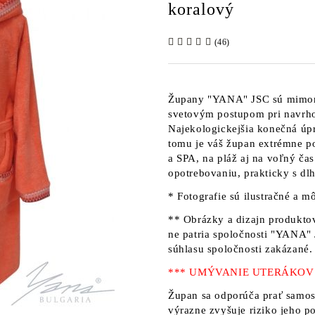
koralový
(46)
Župany
"YANA" JSC
sú mimor
svetovým postupom pri navrho
Najekologickejšia konečná úp
tomu je váš župan extrémne p
a SPA, na pláž aj na voľný ča
opotrebovaniu, prakticky s dl
* Fotografie sú ilustračné a mô
** Obrázky a dizajn produktov
ne patria
spoločnosti "YANA"
súhlasu spoločnosti zakázané.
*** UMÝVANIE UTERÁKOV
Župan sa odporúča prať samos
výrazne zvyšuje riziko jeho p