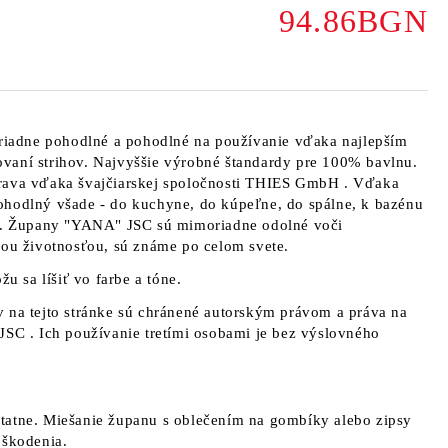
94.86BGN
iadne pohodlné a pohodlné na používanie vďaka najlepším
vaní strihov. Najvyššie výrobné štandardy pre 100% bavlnu.
rava vďaka švajčiarskej spoločnosti
THIES GmbH
. Vďaka
ohodlný všade - do kuchyne, do kúpeľne, do spálne, k bazénu
s. Župany
"YANA" JSC sú
mimoriadne odolné voči
hou životnosťou, sú známe po celom svete.
žu sa líšiť vo farbe a tóne.
 na tejto stránke sú chránené autorským právom a práva na
 JSC
. Ich používanie tretími osobami je bez výslovného
tatne. Miešanie županu s oblečením na gombíky alebo zipsy
oškodenia.