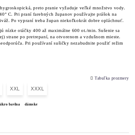
 hygroskopická, preto pranie vyžaduje veľké množstvo vody.
40° C. Pri praní farebných županov používajte prášok na
iváž. Po vypraní treba župan niekoľkokrát dobre opláchnuť.
jú nízke otáčky 400 až maximálne 600 ot./min. Sušenie sa
j) strane po pretrepaní, na otvorenom a vzdušnom mieste.
eodporúča. Pri používaní sušičky nezabudnite použiť režim
Tabuľka prozmery
XXL
XXXL
ikro bavlna
dámske