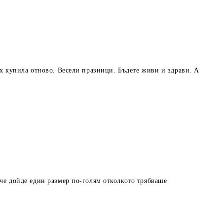
Бих купила отново. Весели празници. Бъдете живи и здрави. А
 че дойде един размер по-голям отколкото трябваше