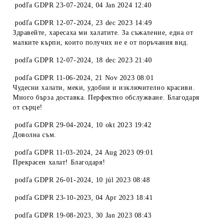
podľa
GDPR 23-07-2024
,
04 Jan 2024 12:40
podľa
GDPR 12-07-2024
,
23 dec 2023 14:49
Здравейте, харесаха ми халатите. За съжаление, една от
малките кърпи, които получих не е от поръчания вид.
podľa
GDPR 12-07-2024
,
18 dec 2023 21:40
podľa
GDPR 11-06-2024
,
21 Nov 2023 08:01
Чудесни халати, меки, удобни и изключително красиви.
Много бърза доставка. Перфектно обслужване. Благодаря
от сърце!
podľa
GDPR 29-04-2024
,
10 okt 2023 19:42
Доволна съм.
podľa
GDPR 11-03-2024
,
24 Aug 2023 09:01
Прекрасен халат! Благодаря!
podľa
GDPR 26-01-2024
,
10 júl 2023 08:48
podľa
GDPR 23-10-2023
,
04 Apr 2023 18:41
podľa
GDPR 19-08-2023
,
30 Jan 2023 08:43