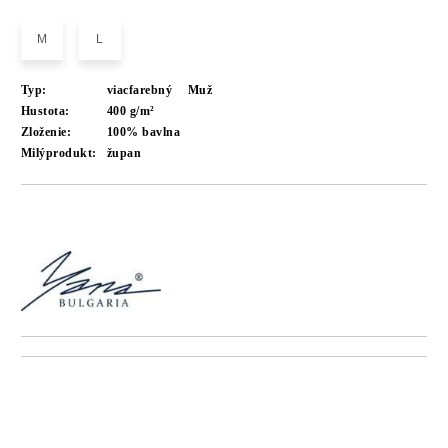
M
L
Typ:
viacfarebný
Muž
Hustota:
400 g/m²
Zloženie:
100% bavlna
Milýprodukt:
župan