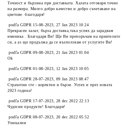
Точност и бързина при доставката. Халата отговаря точно
на размера. Много добро качество и добро съчетаване на
цветове. благодаря!
podľa
GDPR 15-08-2023
,
27 Jan 2023 10:24
Прекрасен халат, бърза доставка,така успях да зарадвам
именика . Благодаря Ви! Ще Ви препоръчам на приятелите
си, а аз ще продължа да се възползвам от услугите Ви!
podľa
GDPR 09-08-2023
,
21 Jan 2023 01:04
Ok
podľa
GDPR 01-08-2023
,
12 Jan 2023 10:05
podľa
GDPR 28-07-2023
,
09 Jan 2023 08:47
Страхотни сте - коректни и бързи. Успех и през новата
2023 година!
podľa
GDPR 17-07-2023
,
28 dec 2022 22:13
Чудесни продукти! Благодаря!
podľa
GDPR 08-07-2023
,
20 dec 2022 05:52
Уникални