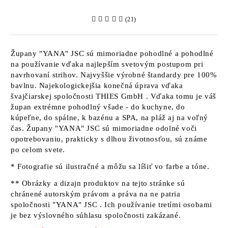
(21)
Župany
"YANA" JSC
sú mimoriadne pohodlné a pohodlné
na používanie vďaka najlepším svetovým postupom pri
navrhovaní strihov. Najvyššie výrobné štandardy pre 100%
bavlnu. Najekologickejšia konečná úprava vďaka
švajčiarskej spoločnosti
THIES GmbH
. Vďaka tomu je váš
župan extrémne pohodlný všade - do kuchyne, do
kúpeľne, do spálne, k bazénu a SPA, na pláž aj na voľný
čas. Župany
"YANA" JSC sú
mimoriadne odolné voči
opotrebovaniu, prakticky s dlhou životnosťou, sú známe
po celom svete.
* Fotografie sú ilustračné a môžu sa líšiť vo farbe a tóne.
** Obrázky a dizajn produktov na tejto stránke sú
chránené autorským právom a práva na ne patria
spoločnosti "YANA" JSC
. Ich používanie tretími osobami
je bez výslovného súhlasu spoločnosti zakázané.