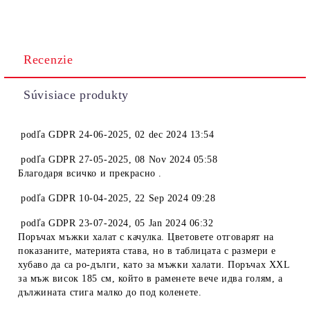
Recenzie
Súvisiace produkty
podľa
GDPR 24-06-2025
,
02 dec 2024 13:54
podľa
GDPR 27-05-2025
,
08 Nov 2024 05:58
Благодаря всичко и прекрасно .
podľa
GDPR 10-04-2025
,
22 Sep 2024 09:28
podľa
GDPR 23-07-2024
,
05 Jan 2024 06:32
Поръчах мъжки халат с качулка. Цветовете отговарят на
показаните, материята става, но в таблицата с размери е
хубаво да са ро-дълги, като за мъжки халати. Поръчах XXL
за мъж висок 185 см, който в раменете вече идва голям, а
дължината стига малко до под коленете.