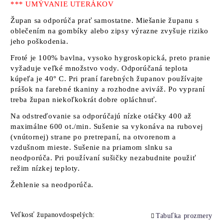
*** UMÝVANIE UTERÁKOV
Župan sa odporúča prať samostatne. Miešanie županu s
oblečením na gombíky alebo zipsy výrazne zvyšuje riziko
jeho poškodenia.
Froté je 100% bavlna, vysoko hygroskopická, preto pranie
vyžaduje veľké množstvo vody. Odporúčaná teplota
kúpeľa je 40° C. Pri praní farebných županov používajte
prášok na farebné tkaniny a rozhodne aviváž. Po vypraní
treba župan niekoľkokrát dobre opláchnuť.
Na odstreďovanie sa odporúčajú nízke otáčky 400 až
maximálne 600 ot./min. Sušenie sa vykonáva na rubovej
(vnútornej) strane po pretrepaní, na otvorenom a
vzdušnom mieste. Sušenie na priamom slnku sa
neodporúča. Pri používaní sušičky nezabudnite použiť
režim nízkej teploty.
Žehlenie sa neodporúča.
Veľkosť županovdospelých:
Tabuľka prozmery