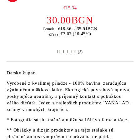
€15.34
30.00BGN
€18.36
35.91BGN
Cenník:
€3.02 (16.45%)
Zľava:
(3)
Detský župan.
Vyrobené z kvalitnej priadze - 100% bavlna, zaručujúca
výnimočnú mäkkosť látky. Ekologická povrchová úprava
poskytujúca neutrálny a príjemný kontakt s pokožkou
vášho dieťaťa. Jeden z najlepších produktov
"YANA" AD
,
známy v mnohých krajinách.
* Fotografie sú ilustračné a môžu sa líšiť vo farbe a tóne.
** Obrázky a dizajn produktov na tejto stránke sú
chránené autorským právom a práva na ne patria