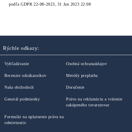
podľa
GDPR 22-08-2023
,
31 Jan 2023 22:08
Rýchle odkazy:
Vyhľadávanie
Osobná ochranaúdajov
Recenzie odzákazníkov
Metódy preplatba
Naša obchodoch
Doručenie
Generál podmienky
Právo na reklamáciu a vrátenie
zakúpeného tovarutovar
Formulár na uplatnenie práva na
odmietnutie