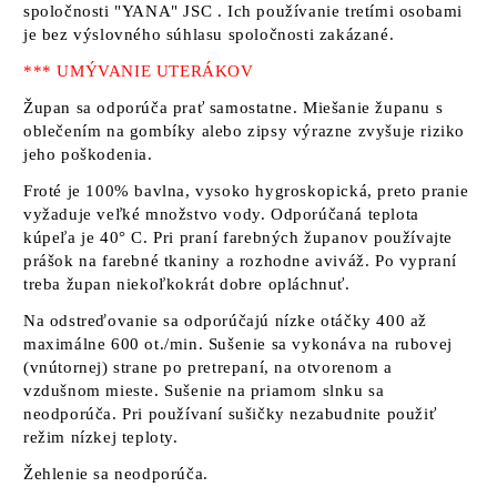
spoločnosti "YANA" JSC
. Ich používanie tretími osobami
je bez výslovného súhlasu spoločnosti zakázané.
*** UMÝVANIE UTERÁKOV
Župan sa odporúča prať samostatne. Miešanie županu s
oblečením na gombíky alebo zipsy výrazne zvyšuje riziko
jeho poškodenia.
Froté je 100% bavlna, vysoko hygroskopická, preto pranie
vyžaduje veľké množstvo vody. Odporúčaná teplota
kúpeľa je 40° C. Pri praní farebných županov používajte
prášok na farebné tkaniny a rozhodne aviváž. Po vypraní
treba župan niekoľkokrát dobre opláchnuť.
Na odstreďovanie sa odporúčajú nízke otáčky 400 až
maximálne 600 ot./min. Sušenie sa vykonáva na rubovej
(vnútornej) strane po pretrepaní, na otvorenom a
vzdušnom mieste. Sušenie na priamom slnku sa
neodporúča. Pri používaní sušičky nezabudnite použiť
režim nízkej teploty.
Žehlenie sa neodporúča.