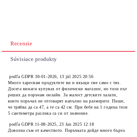
Recenzie
Súvisiace produkty
podľa
GDPR 30-01-2026
,
13 júl 2025 20:56
Много харесвам продуктите ви и вкъщи сме само с тях.
Досега винаги купувах от физически магазин, но този път
реших да поръчам онлайн. За жалост детските халати,
които поръчах не отговарят напълно на размерите. Пише,
че трябва да са 47, а те са 42 см. При бебе на 1 година тези
5 сантиметра разлика са си от значение.
podľa
GDPR 11-08-2025
,
23 Jan 2025 12:18
Доволна съм от качеството. Поръчката дойде много бързо.