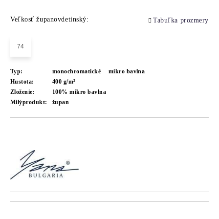
Veľkosť županovdetinský:
Tabuľka prozmery
74
Typ:
monochromatické
mikro bavlna
Hustota:
400 g/m²
Zloženie:
100% mikro bavlna
Milýprodukt:
župan