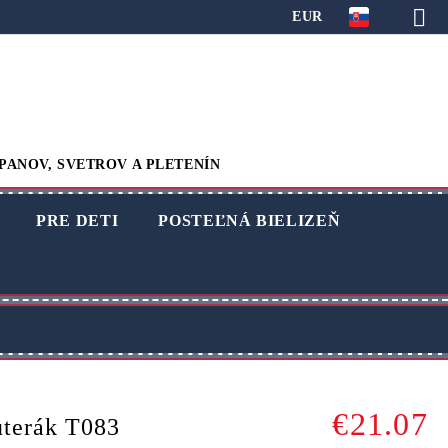
EUR
PANOV, SVETROV A PLETENÍN
PRE DETI
POSTEĽNÁ BIELIZEŇ
€21.07
uterák T083