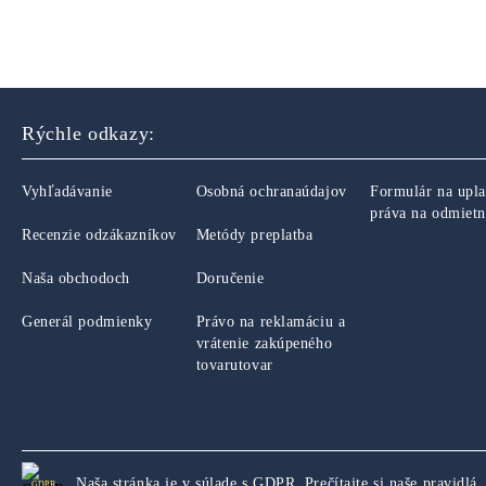
Rýchle odkazy:
Vyhľadávanie
Osobná ochranaúdajov
Formulár na upla
práva na odmietn
Recenzie odzákazníkov
Metódy preplatba
Naša obchodoch
Doručenie
Generál podmienky
Právo na reklamáciu a
vrátenie zakúpeného
tovarutovar
Naša stránka je v súlade s GDPR.
Prečítajte si naše pravidlá.
GDPR