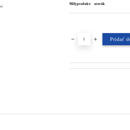
Milýprodukt:
uterák
vi