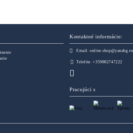
Kontaktné informácie:
Email:
online.shop@yanabg.e
tnenie
utie
Telefón:
+359882747222
Pracujúci s