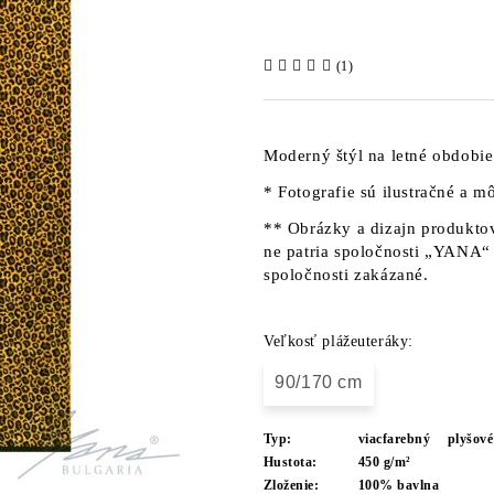
(1)
Moderný štýl na letné obdobie
* Fotografie sú ilustračné a mô
** Obrázky a dizajn produktov
ne patria spoločnosti „YANA“ 
spoločnosti zakázané.
Veľkosť plážeuteráky:
90/170 cm
Typ:
viacfarebný
plyšové
Hustota:
450 g/m²
Zloženie:
100% bavlna