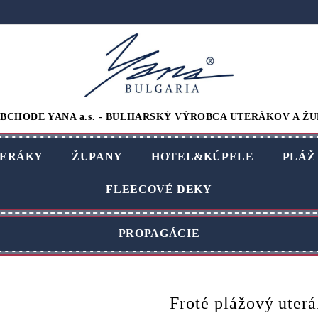
BCHODE YANA a.s. - BULHARSKÝ VÝROBCA UTERÁKOV A ŽU
ERÁKY
ŽUPANY
HOTEL&KÚPELE
PLÁŽ
FLEECOVÉ DEKY
PROPAGÁCIE
Froté plážový uter