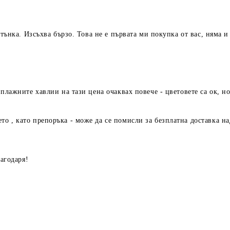
 тънка. Изсъхва бързо. Това не е първата ми покупка от вас, няма и
плажните хавлии на тази цена очаквах повече - цветовете са ок, но
о , като препоръка - може да се помисли за безплатна доставка на
лагодаря!