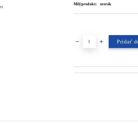
Milýprodukt:
uterák
vi