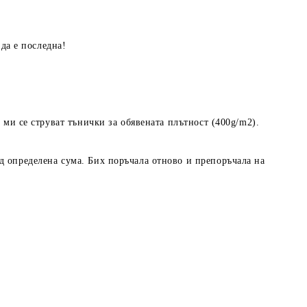
 да е последна!
 ми се струват тънички за обявената плътност (400g/m2).
д определена сума. Бих поръчала отново и препоръчала на