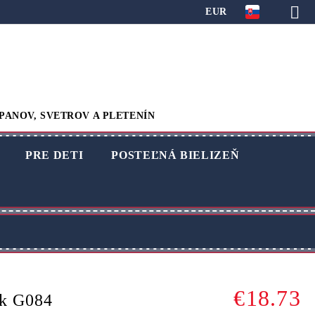
EUR
PANOV, SVETROV A PLETENÍN
PRE DETI
POSTEĽNÁ BIELIZEŇ
€18.73
ák G084