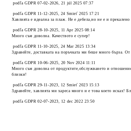
podľa
GDPR 07-02-2026
,
21 júl 2025 07:37
podľa
GDPR 11-12-2025
,
24 Smieť 2025 17:21
Хавлията е идеална за плаж. Не е дебела,но не е и прекалено
podľa
GDPR 28-10-2025
,
11 Apr 2025 08:14
Много съм доволна. Качеството е супер!
podľa
GDPR 11-10-2025
,
24 Mar 2025 13:34
Здравейте, доставката на поръчката ми беше много бърза. От 
podľa
GDPR 10-06-2025
,
20 Nov 2024 11:11
Много съм доволна от продуктите,обслужването и отношениет
близки!
podľa
GDPR 29-11-2023
,
12 Smieť 2023 15:13
Здравейте, хавлията ми хареса много и е това което исках! Б
podľa
GDPR 02-07-2023
,
12 dec 2022 23:50