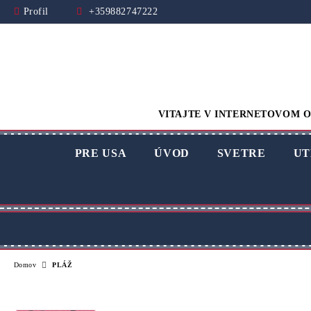
Profil
+359882747222
VITAJTE V INTERNETOVOM O
PRE USA
ÚVOD
SVETRE
UT
Domov
PLÁŽ