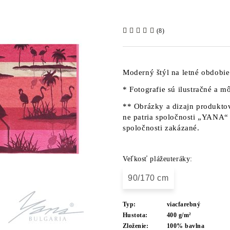
(8)
Moderný štýl na letné obdobie
* Fotografie sú ilustračné a mô
** Obrázky a dizajn produktov
ne patria spoločnosti „YANA“ 
spoločnosti zakázané.
Veľkosť plážeuteráky:
90/170 cm
Typ:
viacfarebný
Hustota:
400 g/m²
Zloženie:
100% bavlna