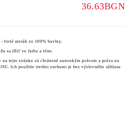
36.63BGN
 - froté uterák zo 100% bavlny.
žu sa líšiť vo farbe a tóne.
 na tejto stránke sú chránené autorským právom a práva na
JSC. Ich použitie tretími osobami je bez výslovného súhlasu