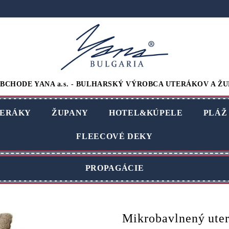
BCHODE YANA a.s. - BULHARSKÝ VÝROBCA UTERÁKOV A ŽU
ERÁKY
ŽUPANY
HOTEL&KÚPELE
PLÁŽ
FLEECOVÉ DEKY
PROPAGÁCIE
Mikrobavlnený ut