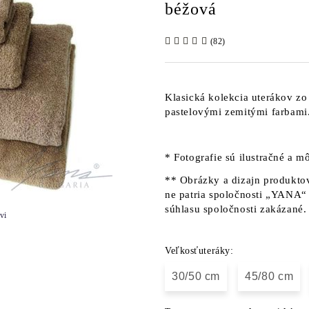
béžová
(82)
Klasická kolekcia uterákov z
pastelovými zemitými farbami
* Fotografie sú ilustračné a mô
** Obrázky a dizajn produktov
ne patria spoločnosti „YANA“ 
súhlasu spoločnosti zakázané.
vi
Veľkosťuteráky:
30/50 cm
45/80 cm