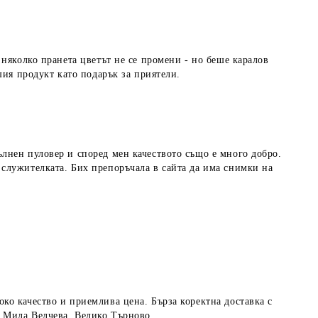
няколко пранета цветът не се промени - но беше каралов
шия продукт като подарък за приятели.
лнен пуловер и според мен качеството също е много добро.
служителката. Бих препоръчала в сайта да има снимки на
ко качество и приемлива цена. Бърза коректна доставка с
! Мила Велчева, Велико Търново