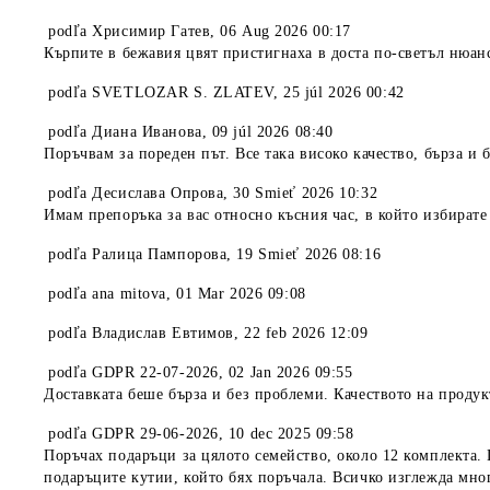
podľa
Хрисимир Гатев
,
06 Aug 2026 00:17
Кърпите в бежавия цвят пристигнаха в доста по-светъл нюан
podľa
SVETLOZAR S. ZLATEV
,
25 júl 2026 00:42
podľa
Диана Иванова
,
09 júl 2026 08:40
Поръчвам за пореден път. Все така високо качество, бърза и 
podľa
Десислава Опрова
,
30 Smieť 2026 10:32
Имам препоръка за вас относно късния час, в който избирате
podľa
Ралица Пампорова
,
19 Smieť 2026 08:16
podľa
ana mitova
,
01 Mar 2026 09:08
podľa
Владислав Евтимов
,
22 feb 2026 12:09
podľa
GDPR 22-07-2026
,
02 Jan 2026 09:55
Доставката беше бърза и без проблеми. Качеството на продук
podľa
GDPR 29-06-2026
,
10 dec 2025 09:58
Поръчах подаръци за цялото семейство, около 12 комплекта. 
подаръците кутии, който бях поръчала. Всичко изглежда мно