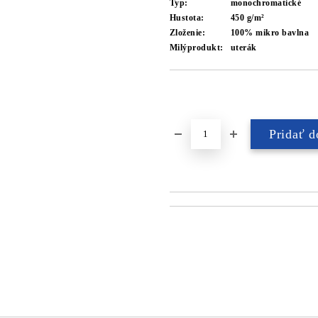
Typ:
monochromatické
Hustota:
450 g/m²
Zloženie:
100% mikro bavlna
Milýprodukt:
uterák