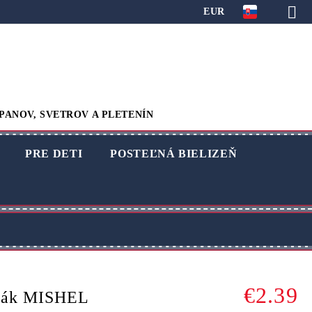
EUR
PANOV, SVETROV A PLETENÍN
PRE DETI
POSTEĽNÁ BIELIZEŇ
€2.39
erák MISHEL