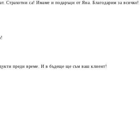
халат. Страхотни са! Имаме и подаръци от Яна. Благодарим за всичк
а!
дукти преди време. И в бъдеще ще съм ваш клиент!