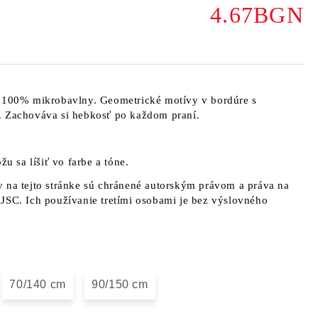
4.67BGN
o 100% mikrobavlny. Geometrické motívy v bordúre s
. Zachováva si hebkosť po každom praní.
žu sa líšiť vo farbe a tóne.
 na tejto stránke sú chránené autorským právom a práva na
JSC. Ich používanie tretími osobami je bez výslovného
70/140 cm
90/150 cm