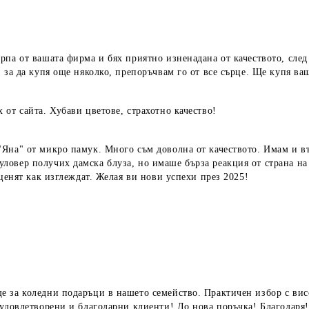
па от вашата фирма и бях приятно изненадана от качеството, след 
 за да купя още няколко, препоръчвам го от все сърце. Ще купя ва
от сайта. Хубави цветове, страхотно качество!
Яна" от микро памук. Много съм доволна от качеството. Имам и въ
овер получих дамска блуза, но имаше бърза реакция от страна на 
еценят как изглеждат. Желая ви нови успехи през 2025!
 за коледни подаръци в нашето семейство. Практичен избор с висо
 удовлетворени и благодарни клиенти! До нова поръчка! Благодаря