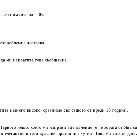
с от снимките на сайта
безпроблемна доставка.
 да ми изпратите това съобщение.
тите е много високо, сравнимо със същото от преди 15 години.
Първото нещо, което ми направи впечатление, е че хората от Яна си
го елегантно в тези красиви празнични кутии. Това ми спести дост