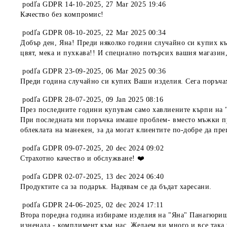
podľa
GDPR 14-10-2025
,
27 Mar 2025 19:46
Качество без компромис!
podľa
GDPR 08-10-2025
,
22 Mar 2025 00:34
Добър ден, Яна! Преди няколко години случайно си купих кър
цвят, мека и пухкава!! И специално потърсих вашия магазин,
podľa
GDPR 23-09-2025
,
06 Mar 2025 00:36
Преди година случайно си купих Ваши изделия. Сега поръчах 
podľa
GDPR 28-07-2025
,
09 Jan 2025 08:16
През последните години купувам само хавлиените кърпи на "
При последната ми поръчка имаше проблем- вместо мъжки пул
облеклата на манекен, за да могат клиентите по-добре да пр
podľa
GDPR 09-07-2025
,
20 dec 2024 09:02
Страхотно качество и обслужване! ❤️
podľa
GDPR 02-07-2025
,
13 dec 2024 06:40
Продуктите са за подарък. Надявам се да бъдат харесани.
podľa
GDPR 24-06-2025
,
02 dec 2024 17:11
Втора поредна година избираме изделия на "Яна" Панагюрище
изненада - комплимент към нас. Желаем ви много и все така