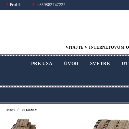
Profil
+359882747222
VITAJTE V INTERNETOVOM O
PRE USA
ÚVOD
SVETRE
UT
Domov
UTERÁKY