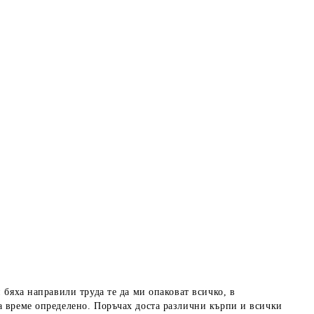
 бяха направили труда те да ми опаковат всичко, в
а време определено. Поръчах доста различни кърпи и всички