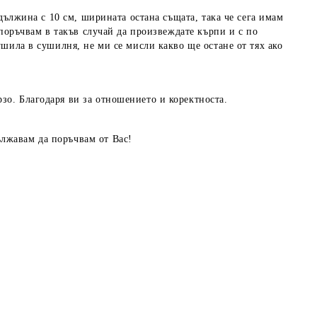
 дължина с 10 см, ширината остана същата, така че сега имам
епоръчвам в такъв случай да произвеждате кърпи и с по
ушила в сушилня, не ми се мисли какво ще остане от тях ако
зо. Благодаря ви за отношението и коректноста.
ължавам да поръчвам от Вас!