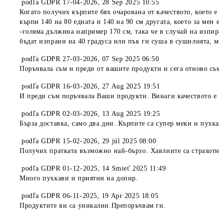
podľa
GDPR 17-04-2026
,
28 Sep 2025 10:55
Когато получих кърпите бях очарована от качеството, което е
кърпи 140 на 80 едната и 140 на 90 см другата, което за мен
-голяма дължина например 170 см, така че в случай на изпир
бъдат изпрани на 40 градуса или пък ги суша в сушилнята, м
podľa
GDPR 27-03-2026
,
07 Sep 2025 06:50
Поръчвала съм и преди от вашите продукти и сега отново съ
podľa
GDPR 16-03-2026
,
27 Aug 2025 19:51
И преди съм поръчвала Ваши продукти. Винаги качеството е 
podľa
GDPR 02-03-2026
,
13 Aug 2025 19:25
Бърза доставка, само два дни. Кърпите са супер меки и пухк
podľa
GDPR 15-02-2026
,
29 júl 2025 08:00
Получих пратката възможно най-бързо. Хавлиите са страхотн
podľa
GDPR 01-12-2025
,
14 Smieť 2025 11:49
Много пухкави и приятни на допир.
podľa
GDPR 06-11-2025
,
19 Apr 2025 18:05
Продуктите ви са уникални.Препоръчвам ги.