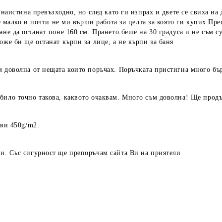
 наистина превъзходно, но след като ги изпрах и двете се свиха на
 е малко и почти не ми върши работа за целта за която ги купих.Пр
ане да останат поне 160 см. Прането беше на 30 градуса и не съм с
оже би ще останат кърпи за лице, а не кърпи за баня
м доволна от нещата които поръчах. Поръчката пристигна много бър
било точно такова, каквото очаквам. Много съм доволна! Ще прод
ави 450g/m2.
и. Със сигурност ще препоръчам сайта Ви на приятели