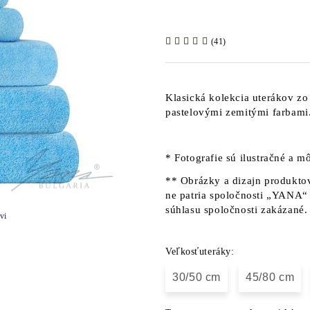
(41)
Klasická kolekcia uterákov z
pastelovými zemitými farbami
* Fotografie sú ilustračné a mô
** Obrázky a dizajn produktov
ne patria spoločnosti „YANA“ 
súhlasu spoločnosti zakázané.
vi
Veľkosťuteráky:
30/50 cm
45/80 cm