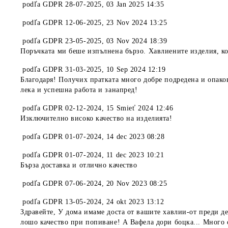
podľa
GDPR 28-07-2025
,
03 Jan 2025 14:35
podľa
GDPR 12-06-2025
,
23 Nov 2024 13:25
podľa
GDPR 23-05-2025
,
03 Nov 2024 18:39
Поръчката ми беше изпълнена бързо. Хавлиените изделия, кои
podľa
GDPR 31-03-2025
,
10 Sep 2024 12:19
Благодаря! Получих пратката много добре подредена и опако
лека и успешна работа и занапред!
podľa
GDPR 02-12-2024
,
15 Smieť 2024 12:46
Изключително високо качество на изделията!
podľa
GDPR 01-07-2024
,
14 dec 2023 08:28
podľa
GDPR 01-07-2024
,
11 dec 2023 10:21
Бърза доставка и отлично качество
podľa
GDPR 07-06-2024
,
20 Nov 2023 08:25
podľa
GDPR 13-05-2024
,
24 okt 2023 13:12
Здравейте, У дома имаме доста от вашите хавлии-от преди де
лошо качество при попиване! А Вафела дори боцка... Много 