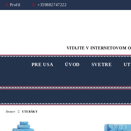
Profil
+359882747222
VITAJTE V INTERNETOVOM O
PRE USA
ÚVOD
SVETRE
UT
Domov
UTERÁKY