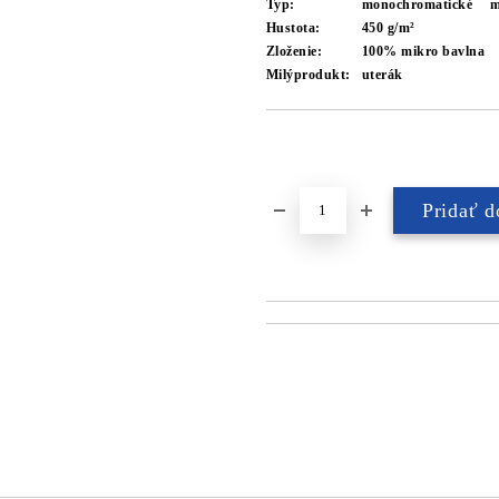
Typ:
monochromatické
m
Hustota:
450 g/m²
Zloženie:
100% mikro bavlna
Milýprodukt:
uterák