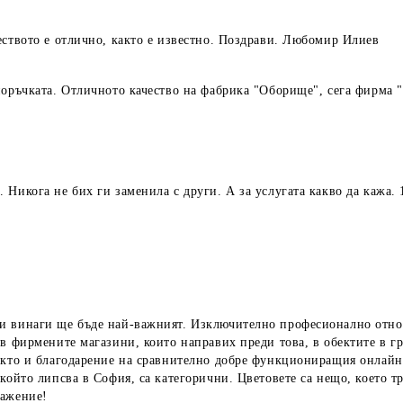
еството е отлично, както е известно. Поздрави. Любомир Илиев
поръчката. Отличното качество на фабрика "Оборище", сега фирма "
Никога не бих ги заменила с други. А за услугата какво да кажа. 
и винаги ще бъде най-важният. Изключително професионално отноше
ъв фирмените магазини, които направих преди това, в обектите в г
акто и благодарение на сравнително добре функциониращия онлайн
ойто липсва в София, са категорични. Цветовете са нещо, което тря
важение!