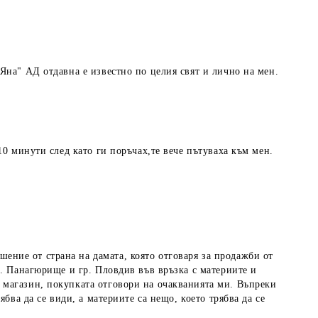
Яна" АД отдавна е известно по целия свят и лично на мен.
10 минути след като ги поръчах,те вече пътуваха към мен.
ние от страна на дамата, която отговаря за продажби от
р. Панагюрище и гр. Пловдив във връзка с материите и
 магазин, покупката отговори на очакванията ми. Въпреки
бва да се види, а материите са нещо, което трябва да се