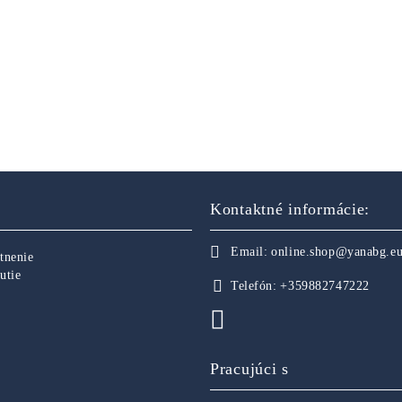
Kontaktné informácie:
Email:
online.shop@yanabg.e
tnenie
utie
Telefón:
+359882747222
Pracujúci s