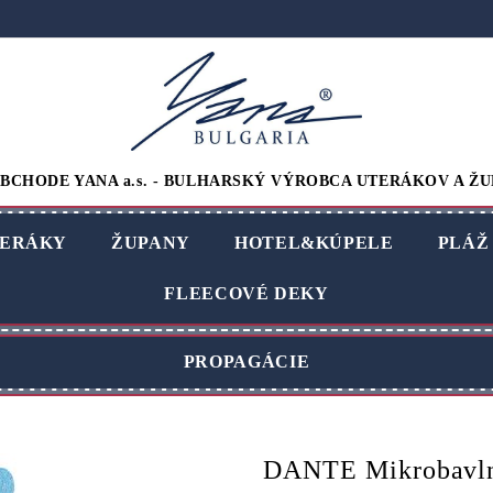
BCHODE YANA a.s. - BULHARSKÝ VÝROBCA UTERÁKOV A ŽU
ERÁKY
ŽUPANY
HOTEL&KÚPELE
PLÁŽ
FLEECOVÉ DEKY
PROPAGÁCIE
DANTE Mikrobavln