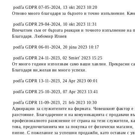
podľa
GDPR 07-05-2024
,
13 okt 2023 10:20
Отново много благодаря за бързото и точно изпълнение. Кач
podľa
GDPR 29-04-2024
,
10 okt 2023 11:31
Впечатлен съм от бързата реакция и точното изпълнение на 
Благодаря. Любомир Илиев
podľa
GDPR 06-01-2024
,
20 júna 2023 10:17
podľa
GDPR 24-11-2023
,
02 Smieť 2023 15:25
От много години използвам само ваши хавлии. Прекрасни са. 
Благодаря ви,желая ви много успехи.
podľa
GDPR 13-11-2023
,
24 Apr 2023 00:01
podľa
GDPR 25-10-2023
,
07 Apr 2023 13:41
podľa
GDPR 11-09-2023
,
21 feb 2023 10:30
Адмирации за служителите на фирмата. Човешкият фактор е 
разстояние. Благодарение и на комуникацията с продавачи в
професионалното разяснение от страна на тези служители, к
това, предпочитанията ми за покупка от физически магазин, к
пипне. С пожелание за успешни продажби, като оставам с у