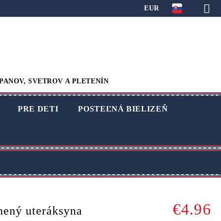
EUR
PANOV, SVETROV A PLETENÍN
PRE DETI
POSTEĽNÁ BIELIZEŇ
€4.96
ený uteráksyna