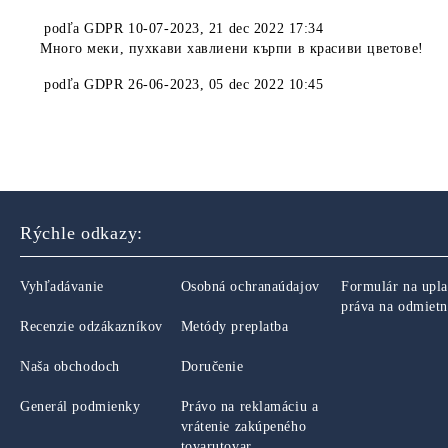
podľa
GDPR 10-07-2023
,
21 dec 2022 17:34
Много меки, пухкави хавлиени кърпи в красиви цветове!
podľa
GDPR 26-06-2023
,
05 dec 2022 10:45
Rýchle odkazy:
Vyhľadávanie
Osobná ochranaúdajov
Formulár na upla
práva na odmietn
Recenzie odzákazníkov
Metódy preplatba
Naša obchodoch
Doručenie
Generál podmienky
Právo na reklamáciu a
vrátenie zakúpeného
tovarutovar