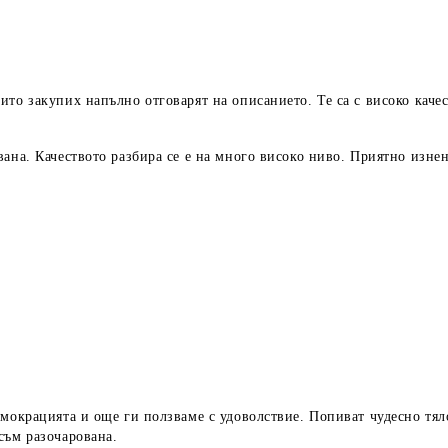
то закупих напълно отговарят на описанието. Те са с високо каче
вана. Качеството разбира се е на много високо ниво. Приятно изне
мокрацията и още ги ползваме с удоволствие. Попиват чудесно тяло
съм разочарована.