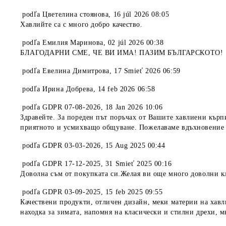
podľa
Цветелина стоянова
,
16 júl 2026 08:05
Хавлийте са с много добро качество.
podľa
Емилия Маринова
,
02 júl 2026 00:38
БЛАГОДАРНИ СМЕ, ЧЕ ВИ ИМА! ПАЗИМ БЪЛГАРСКОТО!
podľa
Евелина Димитрова
,
17 Smieť 2026 06:59
podľa
Ирина Добрева
,
14 feb 2026 06:58
podľa
GDPR 07-08-2026
,
18 Jan 2026 10:06
Здравейте. За пореден път поръчах от Вашите хавлиени кърп
приятното и усмихващо общуване. Пожелаваме вдъхновение и
podľa
GDPR 03-03-2026
,
15 Aug 2025 00:44
podľa
GDPR 17-12-2025
,
31 Smieť 2025 00:16
Доволна съм от покупката си.Желая ви още много доволни к
podľa
GDPR 03-09-2025
,
15 feb 2025 09:55
Качествени продукти, отличен дизайн, меки материи на хавл
находка за зимата, напомня на класически и стилни дрехи, м