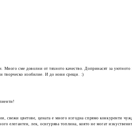
и. Много сме доволни от тяхното качество. Допринасят за уютното 
 творческо изобилие. И до нови срещи. :)
лиенти!
ии, свежи цветове, цената е много изгодна спрямо конкуренти чуж
ного елегантен, лек, осигурява топлина, която не могат изкуствени