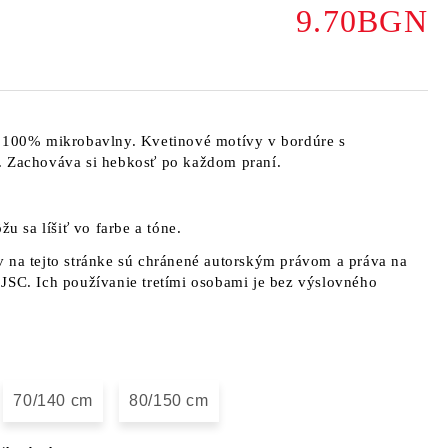
9.70BGN
o 100% mikrobavlny. Kvetinové motívy v bordúre s
. Zachováva si hebkosť po každom praní.
žu sa líšiť vo farbe a tóne.
 na tejto stránke sú chránené autorským právom a práva na
JSC. Ich používanie tretími osobami je bez výslovného
70/140 cm
80/150 cm