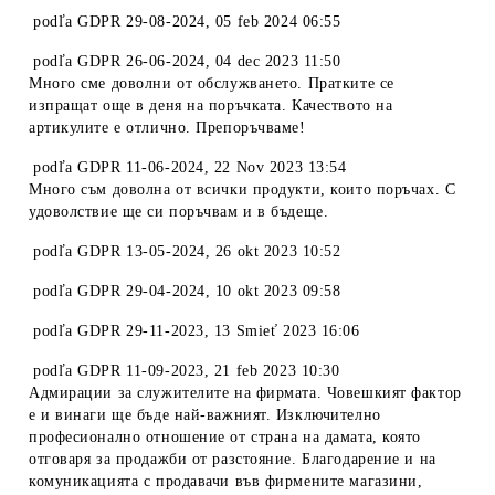
podľa
GDPR 29-08-2024
,
05 feb 2024 06:55
podľa
GDPR 26-06-2024
,
04 dec 2023 11:50
Много сме доволни от обслужването. Пратките се
изпращат още в деня на поръчката. Качеството на
артикулите е отлично. Препоръчваме!
podľa
GDPR 11-06-2024
,
22 Nov 2023 13:54
Много съм доволна от всички продукти, които поръчах. С
удоволствие ще си поръчвам и в бъдеще.
podľa
GDPR 13-05-2024
,
26 okt 2023 10:52
podľa
GDPR 29-04-2024
,
10 okt 2023 09:58
podľa
GDPR 29-11-2023
,
13 Smieť 2023 16:06
podľa
GDPR 11-09-2023
,
21 feb 2023 10:30
Адмирации за служителите на фирмата. Човешкият фактор
е и винаги ще бъде най-важният. Изключително
професионално отношение от страна на дамата, която
отговаря за продажби от разстояние. Благодарение и на
комуникацията с продавачи във фирмените магазини,