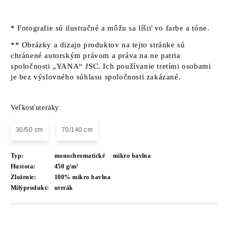
* Fotografie sú ilustračné a môžu sa líšiť vo farbe a tóne.
** Obrázky a dizajn produktov na tejto stránke sú
chránené autorským právom a práva na ne patria
spoločnosti „YANA“ JSC. Ich používanie tretími osobami
je bez výslovného súhlasu spoločnosti zakázané.
Veľkosťuteráky:
30/50 cm
70/140 cm
Typ:
monochromatické
mikro bavlna
Hustota:
450 g/m²
Zloženie:
100% mikro bavlna
Milýprodukt:
uterák