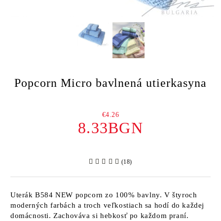
Popcorn Micro bavlnená utierkasyna
€4.26
8.33BGN
(18)
Uterák B584 NEW popcorn zo 100% bavlny. V štyroch
moderných farbách a troch veľkostiach sa hodí do každej
domácnosti. Zachováva si hebkosť po každom praní.