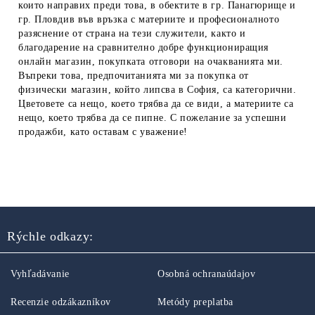
които направих преди това, в обектите в гр. Панагюрище и
гр. Пловдив във връзка с материите и професионалното
разяснение от страна на тези служители, както и
благодарение на сравнително добре функциониращия
онлайн магазин, покупката отговори на очакванията ми.
Въпреки това, предпочитанията ми за покупка от
физически магазин, който липсва в София, са категорични.
Цветовете са нещо, което трябва да се види, а материите са
нещо, което трябва да се пипне. С пожелание за успешни
продажби, като оставам с уважение!
Rýchle odkazy:
Vyhľadávanie
Osobná ochranaúdajov
Recenzie odzákazníkov
Metódy preplatba