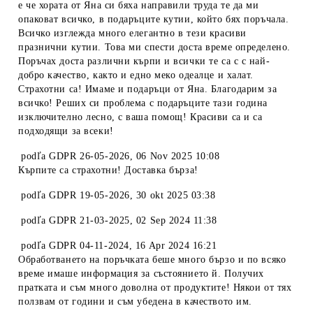
е че хората от Яна си бяха направили труда те да ми
опаковат всичко, в подаръците кутии, който бях поръчала.
Всичко изглежда много елегантно в тези красиви
празнични кутии. Това ми спести доста време определено.
Поръчах доста различни кърпи и всички те са с с най-
добро качество, както и едно меко одеалце и халат.
Страхотни са! Имаме и подаръци от Яна. Благодарим за
всичко! Реших си проблема с подаръците тази година
изключително лесно, с ваша помощ! Красиви са и са
подходящи за всеки!
podľa
GDPR 26-05-2026
,
06 Nov 2025 10:08
Кърпите са страхотни! Доставка бърза!
podľa
GDPR 19-05-2026
,
30 okt 2025 03:38
podľa
GDPR 21-03-2025
,
02 Sep 2024 11:38
podľa
GDPR 04-11-2024
,
16 Apr 2024 16:21
Обработването на поръчката беше много бързо и по всяко
време имаше информация за състоянието й. Получих
пратката и съм много доволна от продуктите! Някои от тях
ползвам от години и съм убедена в качеството им.