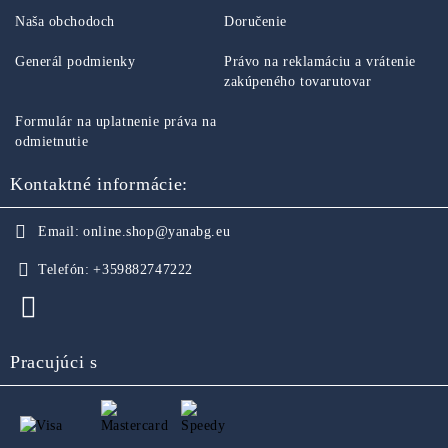
Naša obchodoch
Doručenie
Generál podmienky
Právo na reklamáciu a vrátenie
zakúpeného tovarutovar
Formulár na uplatnenie práva na
odmietnutie
Kontaktné informácie:
Email:
online.shop@yanabg.eu
Telefón:
+359882747222
Pracujúci s