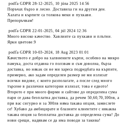
podľa
GDPR 28-12-2025
,
10 júna 2025 14:56
Поръчах бързо и лесно. Доставиха ги на другия ден.
Халата и кърпите са толкова меки и пухкави.
Препоръчвам!
podľa
GDPR 22-01-2025
,
04 júl 2024 12:36
Много високо качество. Хавлиите са пухкави и плътни.
Ярки цветове.9
podľa
GDPR 10-03-2024
,
18 Aug 2023 01:01
Качеството е добро на халвиените кърпи, особено на микро
памука, доста отдавна го ползвам и съм доволна, бърза
доставка, но някак си не ми хареса подредбата на кърпите,
примерно, ако задам определен размер не ми излизат
всички видове, с които разполагате, а после след много
търсене в различни категории излизат, това е едното!
Второто е при много фирми и сайтове до определена сума
пари се дава безплатна доставка, да речем 50,60,70,100лв, а
при вас сигурно и за 300лв няма такава опция, замислете
се! Хубаво да амбицирате и блазните клиентите с някаква
такава опция за безплатна доставка до определена сума! До
нови срещи, надявам се да има поводи за такива!