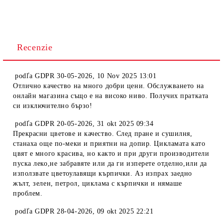
Recenzie
podľa
GDPR 30-05-2026
,
10 Nov 2025 13:01
Отлично качество на много добри цени. Обслужването на
онлайн магазина също е на високо ниво. Получих пратката
си изключително бързо!
podľa
GDPR 20-05-2026
,
31 okt 2025 09:34
Прекрасни цветове и качество. След пране и сушилня,
станаха още по-меки и приятни на допир. Цикламата като
цвят е много красива, но както и при други производители
пуска леко,не забравяте или да ги изперете отделно,или да
използвате цветоулавящи кърпички. Аз изпрах заедно
жълт, зелен, петрол, циклама с кърпички и нямаше
проблем.
podľa
GDPR 28-04-2026
,
09 okt 2025 22:21