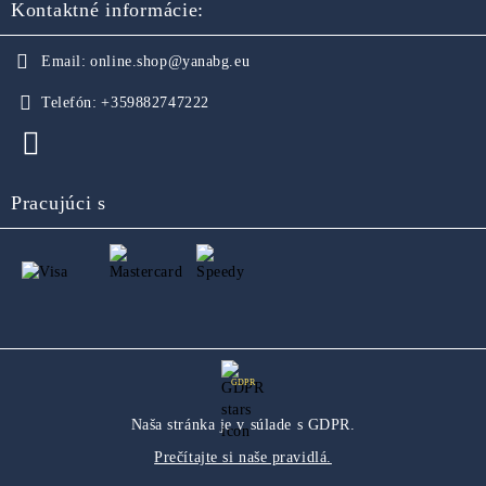
Kontaktné informácie:
Email:
online.shop@yanabg.eu
Telefón:
+359882747222
Pracujúci s
GDPR
Naša stránka je v súlade s GDPR.
Prečítajte si naše pravidlá.