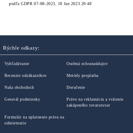
podľa
GDPR 07-08-2023
,
18 Jan 2023 20:48
Rýchle odkazy:
Vyhľadávanie
Osobná ochranaúdajov
Recenzie odzákazníkov
Metódy preplatba
Naša obchodoch
Doručenie
Generál podmienky
Právo na reklamáciu a vrátenie
zakúpeného tovarutovar
Formulár na uplatnenie práva na
odmietnutie