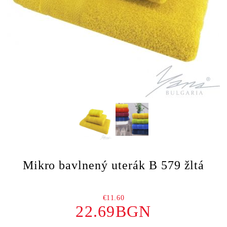
Mikro bavlnený uterák B 579 žltá
€11.60
22.69BGN