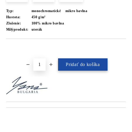
Typ:
monochromatické
mikro bavlna
Hustota:
450 g/m²
Zloženie:
100% mikro bavlna
Milýprodukt:
uterák