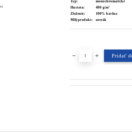
Typ:
monochromatické
vi
Hustota:
400 g/m²
Zloženie:
100% bavlna
Milýprodukt:
uterák