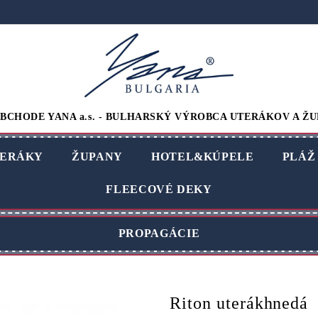
BCHODE YANA a.s. - BULHARSKÝ VÝROBCA UTERÁKOV A ŽU
ERÁKY
ŽUPANY
HOTEL&KÚPELE
PLÁŽ
FLEECOVÉ DEKY
PROPAGÁCIE
Riton uterákhnedá