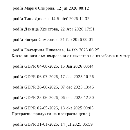
podľa
Мария Спирова
,
12 júl 2026 08:12
podľa
Таня Дичева
,
14 Smieť 2026 12:32
podľa
Деница Христова
,
22 Apr 2026 17:51
podľa
Богдан Симеонов
,
24 feb 2026 00:01
podľa
Екатерина Николова
,
14 feb 2026 06:25
Както винаги съм очарована от качество на изработка и мате
podľa
GDPR 04-08-2026
,
15 Jan 2026 08:44
podľa
GDPR 06-07-2026
,
17 dec 2025 10:26
podľa
GDPR 26-06-2026
,
07 dec 2025 13:46
podľa
GDPR 25-06-2026
,
06 dec 2025 12:30
podľa
GDPR 02-05-2026
,
13 okt 2025 09:05
Прекрасни продукти на прекрасна цена:)
podľa
GDPR 31-01-2026
,
14 júl 2025 06:59