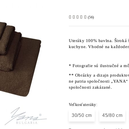
(56)
Uteráky 100% bavlna. Široká 
kuchyne. Vhodné na každoden
* Fotografie sú ilustračné a mô
** Obrázky a dizajn produktov
ne patria spoločnosti „YANA“ 
spoločnosti zakázané.
Veľkosťuteráky:
30/50 cm
45/80 cm