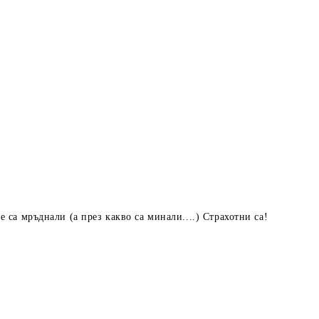
 са мръднали (а през какво са минали....) Страхотни са!