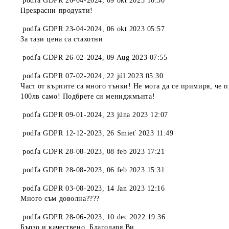
podľa
GDPR 26-04-2024
,
09 okt 2023 10:50
Прекрасни продукти!
podľa
GDPR 23-04-2024
,
06 okt 2023 05:57
За тази цена са стахотни
podľa
GDPR 26-02-2024
,
09 Aug 2023 07:55
podľa
GDPR 07-02-2024
,
22 júl 2023 05:30
Част от кърпите са много тънки! Не мога да се примиря, че п
100лв само! Подбрете си мениджмънта!
podľa
GDPR 09-01-2024
,
23 júna 2023 12:07
podľa
GDPR 12-12-2023
,
26 Smieť 2023 11:49
podľa
GDPR 28-08-2023
,
08 feb 2023 17:21
podľa
GDPR 28-08-2023
,
06 feb 2023 15:31
podľa
GDPR 03-08-2023
,
14 Jan 2023 12:16
Много съм доволна????
podľa
GDPR 28-06-2023
,
10 dec 2022 19:36
Бързо и качествено. Благодаря Ви.