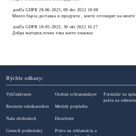
podľa
GDPR 28-06-2023
,
09 dec 2022 10:08
Много бърза доставка и продукти , които отговарят на моите
podľa
GDPR 18-05-2023
,
30 okt 2022 16:27
Добра материя,точно това което очаквах.
Rýchle odkazy:
Vyhľadávanie
Osobná ochranaúdajov
Formulár na upla
práva na odmietn
Recenzie odzákazníkov
Metódy preplatba
Naša obchodoch
Doručenie
Generál podmienky
Právo na reklamáciu a