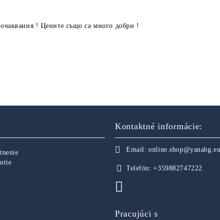
 очаквания ! Цените също са много добри !
Kontaktné informácie:
Email:
online.shop@yanabg.e
tnenie
utie
Telefón:
+359882747222
Pracujúci s