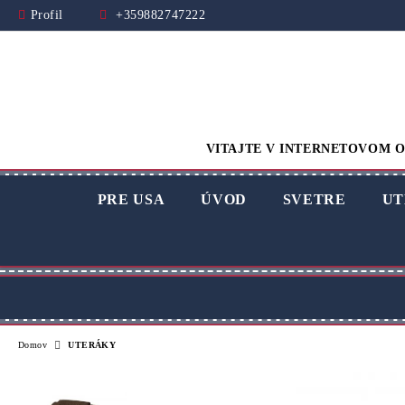
Profil
+359882747222
VITAJTE V INTERNETOVOM O
PRE USA
ÚVOD
SVETRE
UT
Domov
UTERÁKY