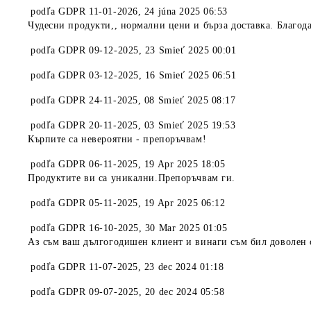
podľa
GDPR 11-01-2026
,
24 júna 2025 06:53
Чудесни продукти,, нормални цени и бърза доставка. Благод
podľa
GDPR 09-12-2025
,
23 Smieť 2025 00:01
podľa
GDPR 03-12-2025
,
16 Smieť 2025 06:51
podľa
GDPR 24-11-2025
,
08 Smieť 2025 08:17
podľa
GDPR 20-11-2025
,
03 Smieť 2025 19:53
Кърпите са невероятни - препоръчвам!
podľa
GDPR 06-11-2025
,
19 Apr 2025 18:05
Продуктите ви са уникални.Препоръчвам ги.
podľa
GDPR 05-11-2025
,
19 Apr 2025 06:12
podľa
GDPR 16-10-2025
,
30 Mar 2025 01:05
Аз съм ваш дългогодишен клиент и винаги съм бил доволен 
podľa
GDPR 11-07-2025
,
23 dec 2024 01:18
podľa
GDPR 09-07-2025
,
20 dec 2024 05:58