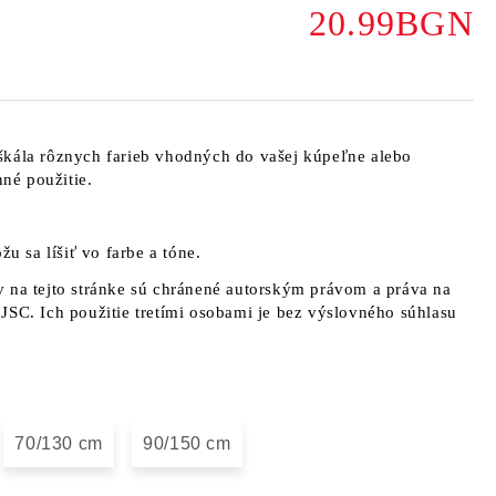
20.99BGN
škála rôznych farieb vhodných do vašej kúpeľne alebo
né použitie.
žu sa líšiť vo farbe a tóne.
 na tejto stránke sú chránené autorským právom a práva na
JSC. Ich použitie tretími osobami je bez výslovného súhlasu
70/130 cm
90/150 cm