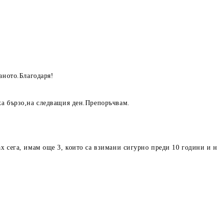
аното.Благодаря!
ха бързо,на следващия ден.Препоръчвам.
 сега, имам още 3, които са взимани сигурно преди 10 години и не