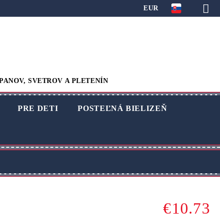
EUR
PANOV, SVETROV A PLETENÍN
PRE DETI
POSTEĽNÁ BIELIZEŇ
€10.73