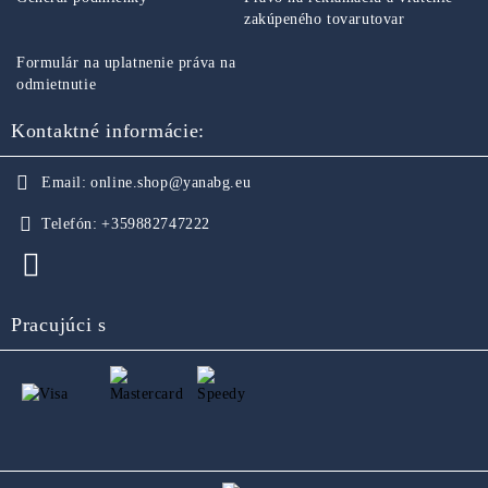
zakúpeného tovarutovar
Formulár na uplatnenie práva na
odmietnutie
Kontaktné informácie:
Email:
online.shop@yanabg.eu
Telefón:
+359882747222
Pracujúci s