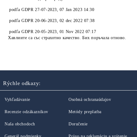
podľa
GDPR 27-07-2023
,
07 Jan 2023 14:30
podľa
GDPR 20-06-2023
,
02 dec 2022 07:38
podľa
GDPR 20-05-2023
,
01 Nov 2022 07:17
Хавлиите са със страхотно качество. Бих поръчала отново.
Rýchle odkazy:
Vyhľadávanie
Osobná ochranaúdajov
Recenzie odzákazníkov
Metódy preplatba
Naša obchodoch
Doručenie
Generál podmienky
Právo na reklamáciu a vrátenie