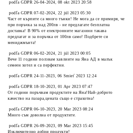
podľa
GDPR 26-04-2024
,
08 okt 2023 20:58
podľa
GDPR 07-02-2024
,
22 júl 2023 05:30
Част от кърпите са много тънки! Не мога да се примиря, че
при поръчка за над 200лв - не предлагате безплатна
доставка! В 90% от електронните магазини такава
предлагат и за поръчка от 100лв само! Подбрете си
мениджмънта!
podľa
GDPR 06-02-2024
,
21 júl 2023 00:05
Вече 11 години ползвам хавлиите на Яна АД в малък
семеен хотел и са перфектни.
podľa
GDPR 24-11-2023
,
06 Smieť 2023 12:24
podľa
GDPR 18-10-2023
,
01 Apr 2023 07:47
От години поръчвам продуктите на Яна!Най-доброто
качество на пазара,цената също е страхотна!
podľa
GDPR 06-10-2023
,
20 Mar 2023 08:24
Много съм доволна от продуктите.
podľa
GDPR 26-09-2023
,
09 Mar 2023 15:45
Изключително добри продукти!