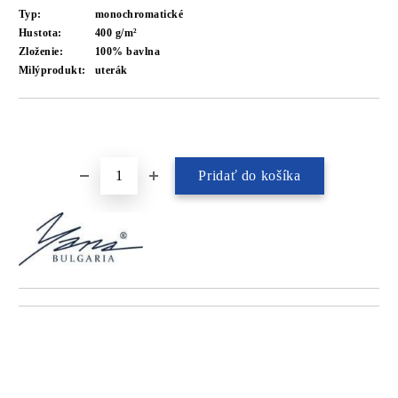
Typ:
monochromatické
Hustota:
400 g/m²
Zloženie:
100% bavlna
Milýprodukt:
uterák