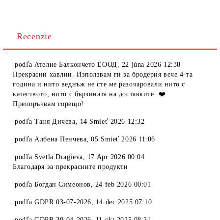
Recenzie
podľa
Ателие Балкончето ЕООД
,
22 júna 2026 12:38
Прекрасни хавлии. Използвам ги за бродерия вече 4-та
година и нито веднъж не сте ме разочаровали нито с
качеството, нито с бързината на доставките. ❤️
Препоръчвам горещо!
podľa
Таня Дичева
,
14 Smieť 2026 12:32
podľa
Албена Пенчева
,
05 Smieť 2026 11:06
podľa
Svetla Dragieva
,
17 Apr 2026 00:04
Благодаря за прекрасните продукти
podľa
Богдан Симеонов
,
24 feb 2026 00:01
podľa
GDPR 03-07-2026
,
14 dec 2025 07:10
podľa
GDPR 30-04-2026
,
11 okt 2025 08:21