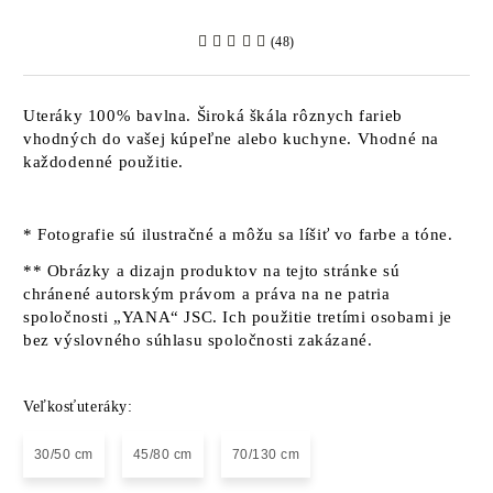
(48)
Uteráky 100% bavlna. Široká škála rôznych farieb
vhodných do vašej kúpeľne alebo kuchyne. Vhodné na
každodenné použitie.
* Fotografie sú ilustračné a môžu sa líšiť vo farbe a tóne.
** Obrázky a dizajn produktov na tejto stránke sú
chránené autorským právom a práva na ne patria
spoločnosti „YANA“ JSC. Ich použitie tretími osobami je
bez výslovného súhlasu spoločnosti zakázané.
Veľkosťuteráky:
30/50 cm
45/80 cm
70/130 cm