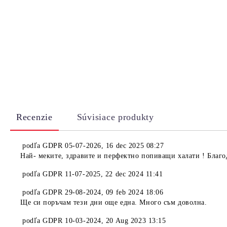
Recenzie
Súvisiace produkty
podľa
GDPR 05-07-2026
,
16 dec 2025 08:27
Най- меките, здравите и перфектно попиващи халати ! Благод
podľa
GDPR 11-07-2025
,
22 dec 2024 11:41
podľa
GDPR 29-08-2024
,
09 feb 2024 18:06
Ще си поръчам тези дни още една. Много съм доволна.
podľa
GDPR 10-03-2024
,
20 Aug 2023 13:15