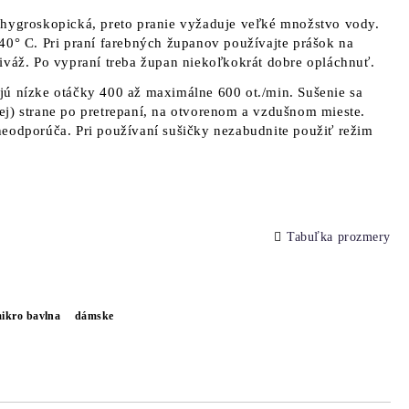
 hygroskopická, preto pranie vyžaduje veľké množstvo vody.
40° C. Pri praní farebných županov používajte prášok na
iváž. Po vypraní treba župan niekoľkokrát dobre opláchnuť.
jú nízke otáčky 400 až maximálne 600 ot./min. Sušenie sa
j) strane po pretrepaní, na otvorenom a vzdušnom mieste.
eodporúča. Pri používaní sušičky nezabudnite použiť režim
Tabuľka prozmery
ikro bavlna
dámske