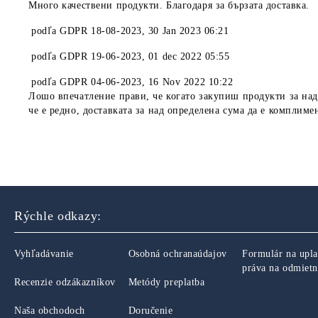
Много качествени продукти. Благодаря за бързата доставка.
podľa
GDPR 18-08-2023
,
30 Jan 2023 06:21
podľa
GDPR 19-06-2023
,
01 dec 2022 05:55
podľa
GDPR 04-06-2023
,
16 Nov 2022 10:22
Лошо впечатление прави, че когато закупиш продукти за над 
че е редно, доставката за над определена сума да е комплиме
Rýchle odkazy:
Vyhľadávanie
Osobná ochranaúdajov
Formulár na upla
práva na odmietn
Recenzie odzákazníkov
Metódy preplatba
Naša obchodoch
Doručenie