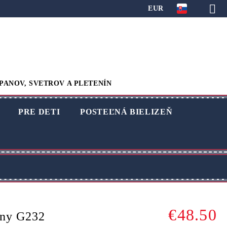
EUR
PANOV, SVETROV A PLETENÍN
PRE DETI
POSTEĽNÁ BIELIZEŇ
€48.50
lny G232