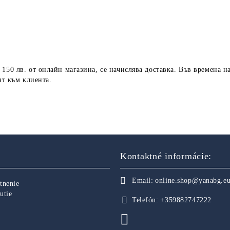
150 лв. от онлайн магазина, се начислява доставка. Във времена н
нт към клиента.
Kontaktné informácie:
Email:
online.shop@yanabg.e
tnenie
utie
Telefón:
+359882747222