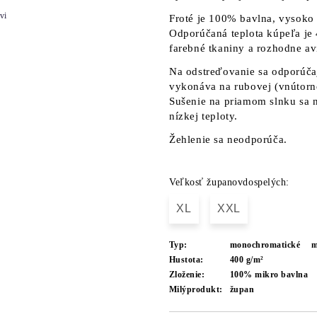
vi
Froté je 100% bavlna, vysoko
Odporúčaná teplota kúpeľa je 
farebné tkaniny a rozhodne av
Na odstreďovanie sa odporúča
vykonáva na rubovej (vnútorne
Sušenie na priamom slnku sa n
nízkej teploty.
Žehlenie sa neodporúča.
Veľkosť županovdospelých:
XL
XXL
Typ:
monochromatické
m
Hustota:
400 g/m²
Zloženie:
100% mikro bavlna
Milýprodukt:
župan