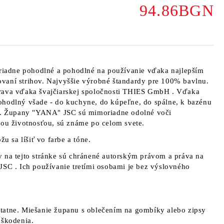
94.86BGN
iadne pohodlné a pohodlné na používanie vďaka najlepším
vaní strihov. Najvyššie výrobné štandardy pre 100% bavlnu.
rava vďaka švajčiarskej spoločnosti
THIES GmbH
. Vďaka
ohodlný všade - do kuchyne, do kúpeľne, do spálne, k bazénu
s. Župany
"YANA" JSC sú
mimoriadne odolné voči
hou životnosťou, sú známe po celom svete.
žu sa líšiť vo farbe a tóne.
 na tejto stránke sú chránené autorským právom a práva na
 JSC
. Ich používanie tretími osobami je bez výslovného
tatne. Miešanie županu s oblečením na gombíky alebo zipsy
oškodenia.