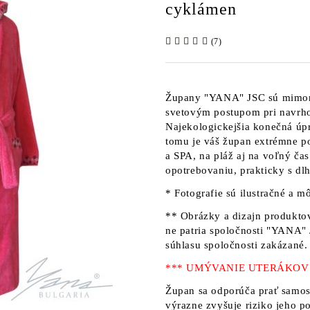
cyklámen
(7)
Župany
"YANA" JSC
sú mimor
svetovým postupom pri navrho
Najekologickejšia konečná úp
tomu je váš župan extrémne p
a SPA, na pláž aj na voľný ča
opotrebovaniu, prakticky s dl
* Fotografie sú ilustračné a mô
** Obrázky a dizajn produktov
ne patria
spoločnosti "YANA"
súhlasu spoločnosti zakázané.
*** UMÝVANIE UTERÁKOV
Župan sa odporúča prať samos
výrazne zvyšuje riziko jeho p