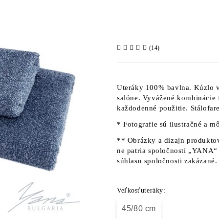
(14)
Uteráky 100% bavlna. Kúzlo 
salóne. Vyvážené kombinácie f
každodenné použitie. Stálofa
* Fotografie sú ilustračné a mô
** Obrázky a dizajn produktov
ne patria spoločnosti „YANA“ 
súhlasu spoločnosti zakázané.
Veľkosťuteráky:
45/80 cm