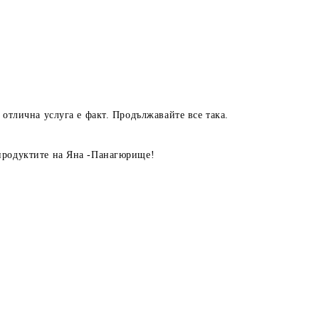
 отлична услуга е факт. Продължавайте все така.
продуктите на Яна -Панагюрище!