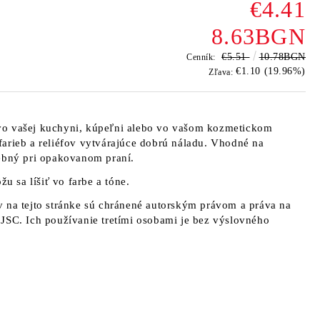
€4.41
8.63BGN
€5.51
10.78BGN
Cenník:
€1.10 (19.96%)
Zľava:
vo vašej kuchyni, kúpeľni alebo vo vašom kozmetickom
arieb a reliéfov vytvárajúce dobrú náladu. Vhodné na
rebný pri opakovanom praní.
žu sa líšiť vo farbe a tóne.
 na tejto stránke sú chránené autorským právom a práva na
JSC. Ich používanie tretími osobami je bez výslovného