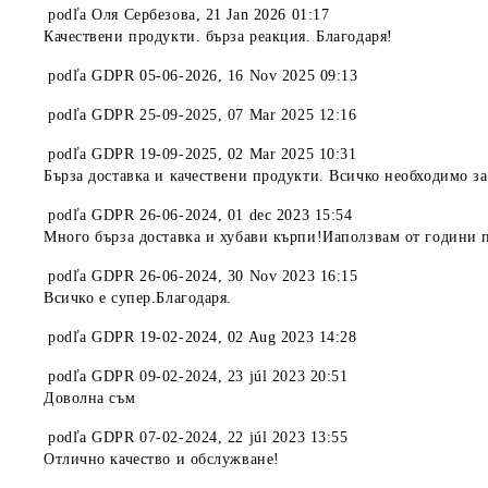
podľa
Оля Сербезова
,
21 Jan 2026 01:17
Качествени продукти. бърза реакция. Благодаря!
podľa
GDPR 05-06-2026
,
16 Nov 2025 09:13
podľa
GDPR 25-09-2025
,
07 Mar 2025 12:16
podľa
GDPR 19-09-2025
,
02 Mar 2025 10:31
Бърза доставка и качествени продукти. Всичко необходимо за
podľa
GDPR 26-06-2024
,
01 dec 2023 15:54
Много бърза доставка и хубави кърпи!Иаползвам от години 
podľa
GDPR 26-06-2024
,
30 Nov 2023 16:15
Всичко е супер.Благодаря.
podľa
GDPR 19-02-2024
,
02 Aug 2023 14:28
podľa
GDPR 09-02-2024
,
23 júl 2023 20:51
Доволна съм
podľa
GDPR 07-02-2024
,
22 júl 2023 13:55
Отлично качество и обслужване!