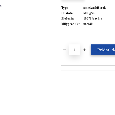
vi
Typ:
zmiešanéúčinok
Hustota:
500 g/m²
Zloženie:
100% bavlna
Milýprodukt:
uterák