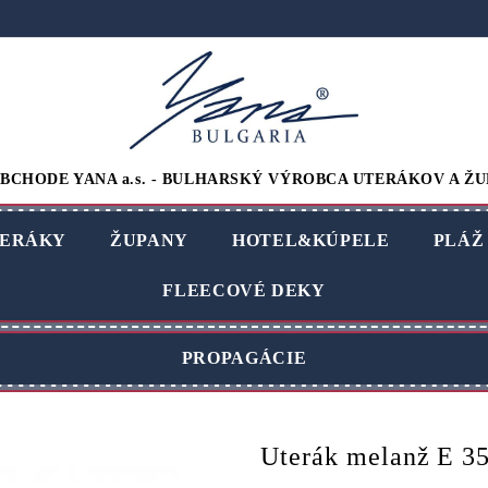
BCHODE YANA a.s. - BULHARSKÝ VÝROBCA UTERÁKOV A ŽU
ERÁKY
ŽUPANY
HOTEL&KÚPELE
PLÁŽ
FLEECOVÉ DEKY
PROPAGÁCIE
Uterák melanž E 3