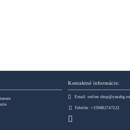
Kontaktné informácie:
Email:
online.shop@yanabg.e
tnenie
utie
Telefón:
+359882747222