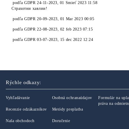
podľa
GDPR 24-11-2023
,
01 Smieť 2023 11:58
Страхотни хавлии!
podľa
GDPR 20-09-2023
,
01 Mar 2023 00:05
podľa
GDPR 22-08-2023
,
02 feb 2023 07:15
podľa
GDPR 03-07-2023
,
15 dec 2022 12:24
Rýchle odkazy:
Vyhľadávanie
Osobná ochranaúdajov
Formulár na upla
práva na odmietn
Recenzie odzákazníkov
Metódy preplatba
Naša obchodoch
Doručenie