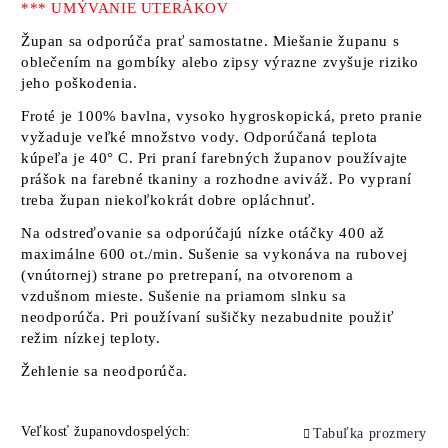
*** UMÝVANIE UTERÁKOV
Župan sa odporúča prať samostatne. Miešanie županu s
oblečením na gombíky alebo zipsy výrazne zvyšuje riziko
jeho poškodenia.
Froté je 100% bavlna, vysoko hygroskopická, preto pranie
vyžaduje veľké množstvo vody. Odporúčaná teplota
kúpeľa je 40° C. Pri praní farebných županov používajte
prášok na farebné tkaniny a rozhodne aviváž. Po vypraní
treba župan niekoľkokrát dobre opláchnuť.
Na odstreďovanie sa odporúčajú nízke otáčky 400 až
maximálne 600 ot./min. Sušenie sa vykonáva na rubovej
(vnútornej) strane po pretrepaní, na otvorenom a
vzdušnom mieste. Sušenie na priamom slnku sa
neodporúča. Pri používaní sušičky nezabudnite použiť
režim nízkej teploty.
Žehlenie sa neodporúča.
Veľkosť županovdospelých:
Tabuľka prozmery