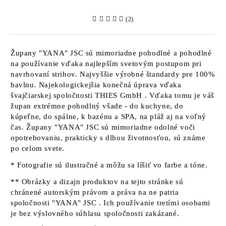
(2)
Župany
"YANA" JSC
sú mimoriadne pohodlné a pohodlné
na používanie vďaka najlepším svetovým postupom pri
navrhovaní strihov. Najvyššie výrobné štandardy pre 100%
bavlnu. Najekologickejšia konečná úprava vďaka
švajčiarskej spoločnosti
THIES GmbH
. Vďaka tomu je váš
župan extrémne pohodlný všade - do kuchyne, do
kúpeľne, do spálne, k bazénu a SPA, na pláž aj na voľný
čas. Župany
"YANA" JSC sú
mimoriadne odolné voči
opotrebovaniu, prakticky s dlhou životnosťou, sú známe
po celom svete.
* Fotografie sú ilustračné a môžu sa líšiť vo farbe a tóne.
** Obrázky a dizajn produktov na tejto stránke sú
chránené autorským právom a práva na ne patria
spoločnosti "YANA" JSC
. Ich používanie tretími osobami
je bez výslovného súhlasu spoločnosti zakázané.