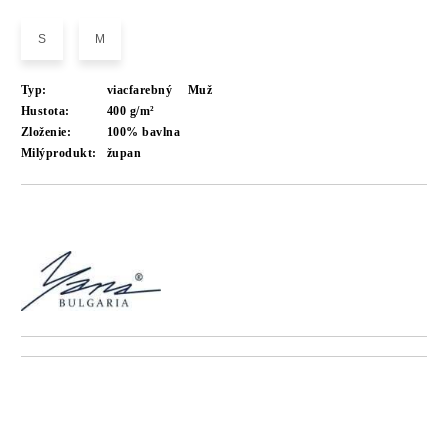
S
M
Typ:
viacfarebný
Muž
Hustota:
400 g/m²
Zloženie:
100% bavlna
Milýprodukt:
župan