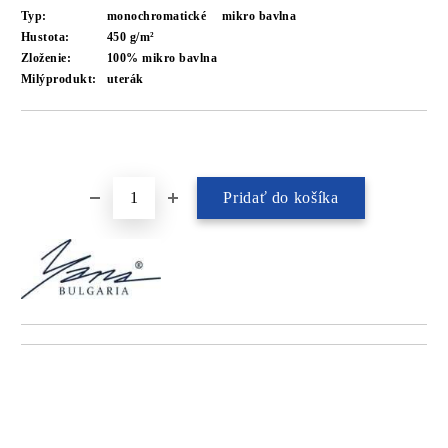
Typ:
monochromatické
mikro bavlna
Hustota:
450 g/m²
Zloženie:
100% mikro bavlna
Milýprodukt:
uterák