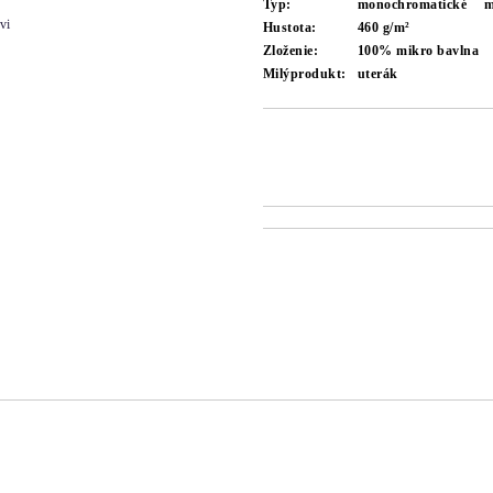
Typ:
monochromatické
m
vi
Hustota:
460 g/m²
Zloženie:
100% mikro bavlna
Milýprodukt:
uterák