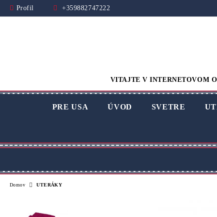
Profil
+359882747222
VITAJTE V INTERNETOVOM O
PRE USA
ÚVOD
SVETRE
UT
Domov
UTERÁKY