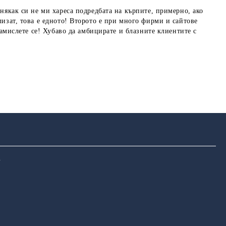
 някак си не ми хареса подредбата на кърпите, примерно, ако
лизат, това е едното! Второто е при много фирми и сайтове
замислете се! Хубаво да амбицирате и блазните клиентите с
u