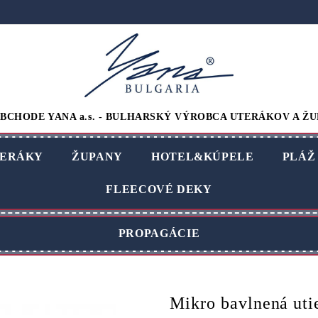
BCHODE YANA a.s. - BULHARSKÝ VÝROBCA UTERÁKOV A ŽU
ERÁKY
ŽUPANY
HOTEL&KÚPELE
PLÁŽ
FLEECOVÉ DEKY
PROPAGÁCIE
Mikro bavlnená uti