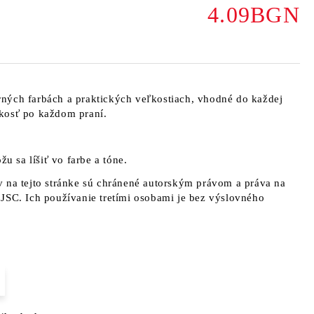
4.09BGN
ných farbách a praktických veľkostiach, vhodné do každej
kosť po každom praní.
žu sa líšiť vo farbe a tóne.
 na tejto stránke sú chránené autorským právom a práva na
JSC. Ich používanie tretími osobami je bez výslovného