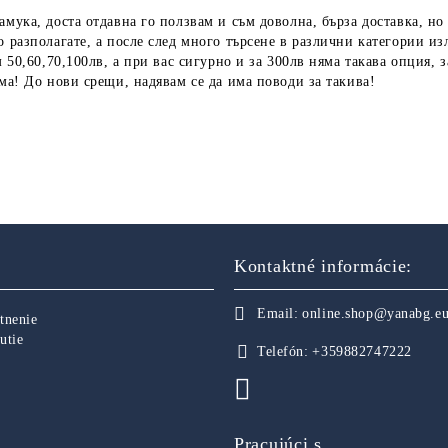
амука, доста отдавна го ползвам и съм доволна, бърза доставка, но
о разполагате, а после след много търсене в различни категории из
м 50,60,70,100лв, а при вас сигурно и за 300лв няма такава опция, 
ума! До нови срещи, надявам се да има поводи за такива!
Kontaktné informácie:
Email:
online.shop@yanabg.e
tnenie
utie
Telefón:
+359882747222
Pracujúci s