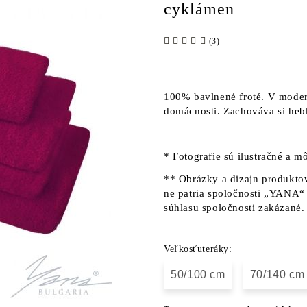
cyklámen
(3)
100% bavlnené froté. V moder
domácnosti. Zachováva si heb
* Fotografie sú ilustračné a mô
** Obrázky a dizajn produktov
ne patria spoločnosti „YANA“ 
súhlasu spoločnosti zakázané.
Veľkosťuteráky:
50/100 cm
70/140 cm