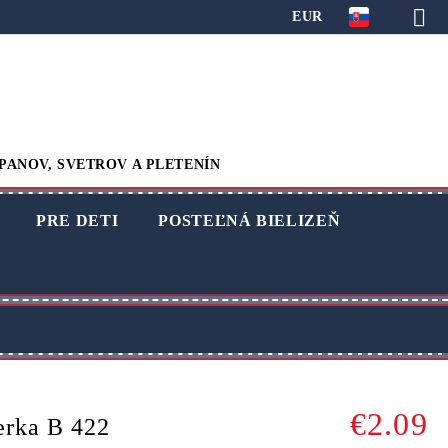
EUR
PANOV, SVETROV A PLETENÍN
PRE DETI
POSTEĽNÁ BIELIZEŇ
€2.09
erka B 422