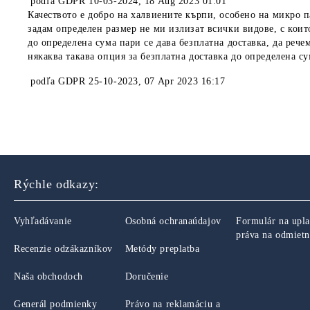
podľa
GDPR 10-03-2024
,
18 Aug 2023 01:01
Качеството е добро на халвиените кърпи, особено на микро п
задам определен размер не ми излизат всички видове, с коит
до определена сума пари се дава безплатна доставка, да рече
някаква такава опция за безплатна доставка до определена с
podľa
GDPR 25-10-2023
,
07 Apr 2023 16:17
Rýchle odkazy:
Vyhľadávanie
Osobná ochranaúdajov
Formulár na upla
práva na odmietn
Recenzie odzákazníkov
Metódy preplatba
Naša obchodoch
Doručenie
Generál podmienky
Právo na reklamáciu a