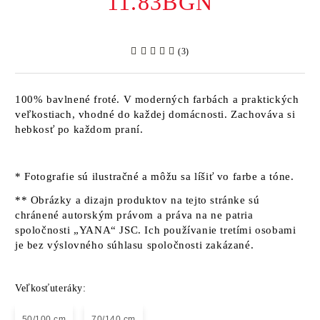
11.83BGN
(3)
100% bavlnené froté. V moderných farbách a praktických
veľkostiach, vhodné do každej domácnosti. Zachováva si
hebkosť po každom praní.
* Fotografie sú ilustračné a môžu sa líšiť vo farbe a tóne.
** Obrázky a dizajn produktov na tejto stránke sú
chránené autorským právom a práva na ne patria
spoločnosti „YANA“ JSC. Ich používanie tretími osobami
je bez výslovného súhlasu spoločnosti zakázané.
Veľkosťuteráky:
50/100 cm
70/140 cm