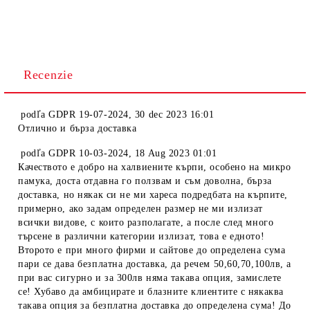
Recenzie
podľa
GDPR 19-07-2024
,
30 dec 2023 16:01
Отлично и бърза доставка
podľa
GDPR 10-03-2024
,
18 Aug 2023 01:01
Качеството е добро на халвиените кърпи, особено на микро
памука, доста отдавна го ползвам и съм доволна, бърза
доставка, но някак си не ми хареса подредбата на кърпите,
примерно, ако задам определен размер не ми излизат
всички видове, с които разполагате, а после след много
търсене в различни категории излизат, това е едното!
Второто е при много фирми и сайтове до определена сума
пари се дава безплатна доставка, да речем 50,60,70,100лв, а
при вас сигурно и за 300лв няма такава опция, замислете
се! Хубаво да амбицирате и блазните клиентите с някаква
такава опция за безплатна доставка до определена сума! До