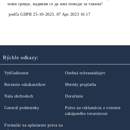
нови срещи, надявам се да има поводи за такива!
podľa
GDPR 25-10-2023
,
07 Apr 2023 16:17
Rýchle odkazy:
Vyhľadávanie
Osobná ochranaúdajov
Recenzie odzákazníkov
Metódy preplatba
Naša obchodoch
Doručenie
Generál podmienky
Právo na reklamáciu a vrátenie
zakúpeného tovarutovar
Formulár na uplatnenie práva na