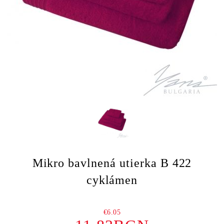
Mikro bavlnená utierka B 422
cyklámen
€6.05