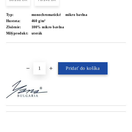
Typ:
monochromatické
mikro bavlna
Hustota:
460 g/m²
Zloženie:
100% mikro bavlna
Milýprodukt:
uterák