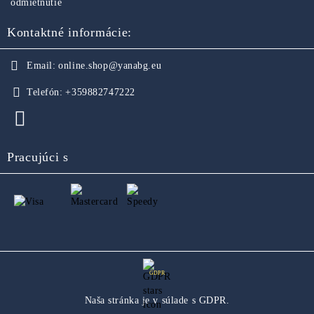
odmietnutie
Kontaktné informácie:
Email:
online.shop@yanabg.eu
Telefón:
+359882747222
Pracujúci s
GDPR
Naša stránka je v súlade s GDPR.