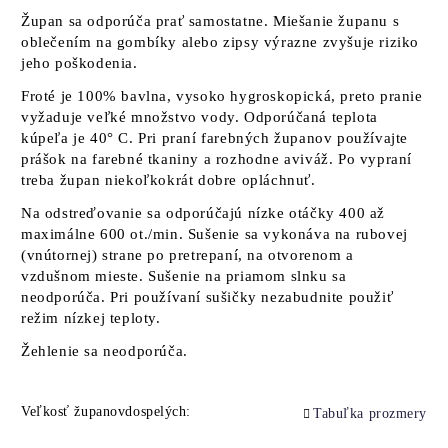
Župan sa odporúča prať samostatne. Miešanie županu s
oblečením na gombíky alebo zipsy výrazne zvyšuje riziko
jeho poškodenia.
Froté je 100% bavlna, vysoko hygroskopická, preto pranie
vyžaduje veľké množstvo vody. Odporúčaná teplota
kúpeľa je 40° C. Pri praní farebných županov používajte
prášok na farebné tkaniny a rozhodne aviváž. Po vypraní
treba župan niekoľkokrát dobre opláchnuť.
Na odstreďovanie sa odporúčajú nízke otáčky 400 až
maximálne 600 ot./min. Sušenie sa vykonáva na rubovej
(vnútornej) strane po pretrepaní, na otvorenom a
vzdušnom mieste. Sušenie na priamom slnku sa
neodporúča. Pri používaní sušičky nezabudnite použiť
režim nízkej teploty.
Žehlenie sa neodporúča.
Veľkosť županovdospelých:
Tabuľka prozmery