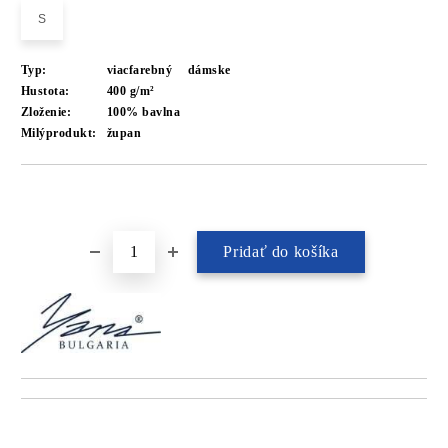
S
Typ:
viacfarebný
dámske
Hustota:
400 g/m²
Zloženie:
100% bavlna
Milýprodukt:
župan