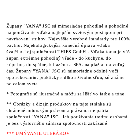
Župany
"YANA" JSC
sú mimoriadne pohodlné a pohodlné
na používanie vďaka najlepším svetovým postupom pri
navrhovaní strihov. Najvyššie výrobné štandardy pre 100%
bavlnu. Najekologickejšia konečná úprava vďaka
švajčiarskej spoločnosti
THIES GmbH
. Vďaka tomu je váš
župan extrémne pohodlný všade - do kuchyne, do
kúpeľne, do spálne, k bazénu a SPA, na pláž aj na voľný
čas. Župany
"YANA" JSC sú
mimoriadne odolné voči
opotrebovaniu, prakticky s dlhou životnosťou, sú známe
po celom svete.
* Fotografie sú ilustračné a môžu sa líšiť vo farbe a tóne.
** Obrázky a dizajn produktov na tejto stránke sú
chránené autorským právom a práva na ne patria
spoločnosti "YANA" JSC
. Ich používanie tretími osobami
je bez výslovného súhlasu spoločnosti zakázané.
*** UMÝVANIE UTERÁKOV