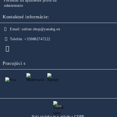
Formulár na uplatnenie práva na
odmietnutie
Kontaktné informácie:
Email:
online.shop@yanabg.eu
Telefón:
+359882747222
Pracujúci s
GDPR
Naša stránka je v súlade s GDPR.