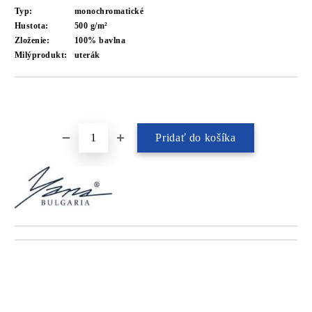
Typ:
monochromatické
Hustota:
500 g/m²
Zloženie:
100% bavlna
Milýprodukt:
uterák