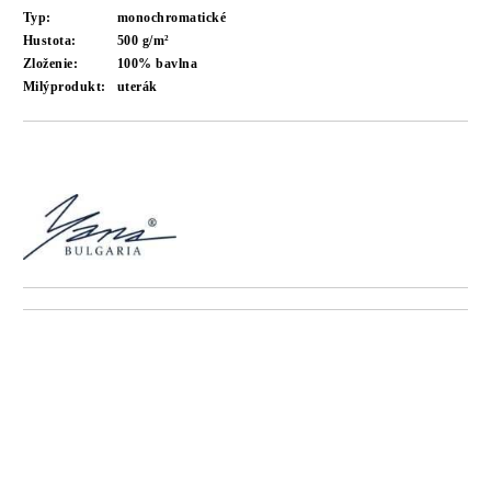
Typ:
monochromatické
Hustota:
500 g/m²
Zloženie:
100% bavlna
Milýprodukt:
uterák