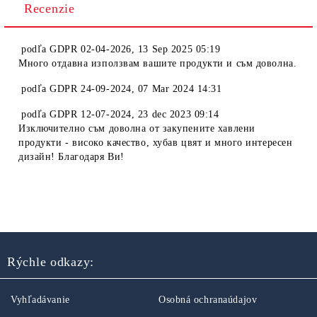
Recenzie
podľa
GDPR 02-04-2026
,
13 Sep 2025 05:19
Много отдавна използвам вашите продукти и съм доволна.
podľa
GDPR 24-09-2024
,
07 Mar 2024 14:31
podľa
GDPR 12-07-2024
,
23 dec 2023 09:14
Изключително съм доволна от закупените хавлени
продукти - високо качество, хубав цвят и много интересен
дизайн! Благодаря Ви!
Rýchle odkazy:
Vyhľadávanie
Osobná ochranaúdajov