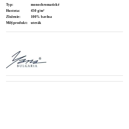
Typ:
monochromatické
Hustota:
450 g/m²
Zloženie:
100% bavlna
Milýprodukt:
uterák