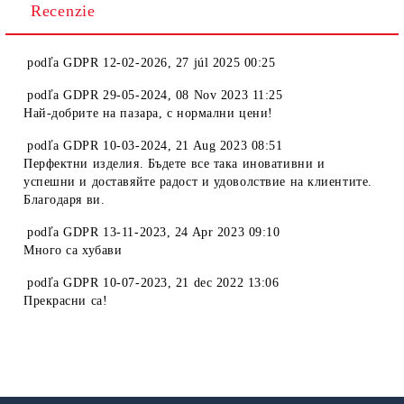
Recenzie
podľa
GDPR 12-02-2026
,
27 júl 2025 00:25
podľa
GDPR 29-05-2024
,
08 Nov 2023 11:25
Най-добрите на пазара, с нормални цени!
podľa
GDPR 10-03-2024
,
21 Aug 2023 08:51
Перфектни изделия. Бъдете все така иновативни и
успешни и доставяйте радост и удоволствие на клиентите.
Благодаря ви.
podľa
GDPR 13-11-2023
,
24 Apr 2023 09:10
Много са хубави
podľa
GDPR 10-07-2023
,
21 dec 2022 13:06
Прекрасни са!