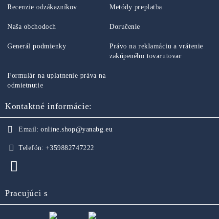
Recenzie odzákazníkov
Metódy preplatba
Naša obchodoch
Doručenie
Generál podmienky
Právo na reklamáciu a vrátenie
zakúpeného tovarutovar
Formulár na uplatnenie práva na
odmietnutie
Kontaktné informácie:
Email:
online.shop@yanabg.eu
Telefón:
+359882747222
Pracujúci s