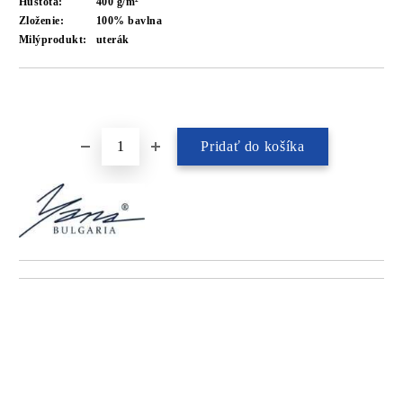
Hustota:
400 g/m²
Zloženie:
100% bavlna
Milýprodukt:
uterák