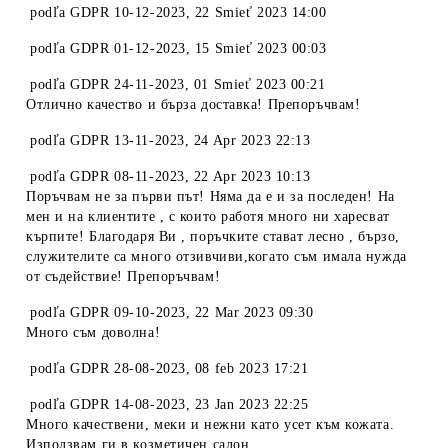
podľa
GDPR 10-12-2023
,
22 Smieť 2023 14:00
podľa
GDPR 01-12-2023
,
15 Smieť 2023 00:03
podľa
GDPR 24-11-2023
,
01 Smieť 2023 00:21
Отлично качество и бърза доставка! Препоръчвам!
podľa
GDPR 13-11-2023
,
24 Apr 2023 22:13
podľa
GDPR 08-11-2023
,
22 Apr 2023 10:13
Поръчвам не за първи път! Няма да е и за последен! На
мен и на клиентите , с които работя много ни харесват
кърпите! Благодаря Ви , поръчките стават лесно , бързо,
служителите са много отзивчиви,когато съм имала нужда
от съдействие! Препоръчвам!
podľa
GDPR 09-10-2023
,
22 Mar 2023 09:30
Много съм доволна!
podľa
GDPR 28-08-2023
,
08 feb 2023 17:21
podľa
GDPR 14-08-2023
,
23 Jan 2023 22:25
Много качествени, меки и нежни като усет към кожата.
Използвам ги в козметичен салон.