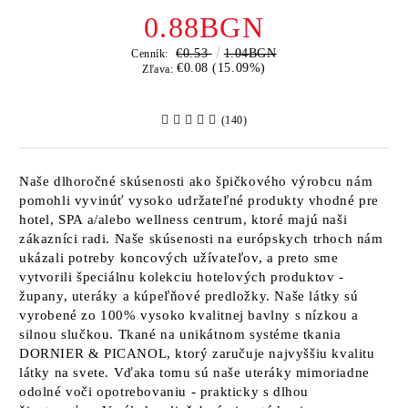
0.88BGN
€0.53
1.04BGN
Cenník:
€0.08 (15.09%)
Zľava:
(140)
Naše dlhoročné skúsenosti ako špičkového výrobcu nám
pomohli vyvinúť vysoko udržateľné produkty vhodné pre
hotel, SPA a/alebo wellness centrum, ktoré majú naši
zákazníci radi. Naše skúsenosti na európskych trhoch nám
ukázali potreby koncových užívateľov, a preto sme
vytvorili špeciálnu kolekciu hotelových produktov -
župany, uteráky a kúpeľňové predložky. Naše látky sú
vyrobené zo 100% vysoko kvalitnej bavlny s nízkou a
silnou slučkou. Tkané na unikátnom systéme tkania
DORNIER & PICANOL, ktorý zaručuje najvyššiu kvalitu
látky na svete. Vďaka tomu sú naše uteráky mimoriadne
odolné voči opotrebovaniu - prakticky s dlhou