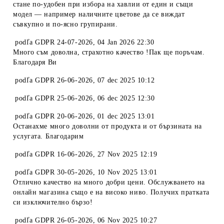
стане по-удобен при избора на хавлии от един и същи
модел — например наличните цветове да се виждат
съвкупно и по-ясно групирани.
podľa
GDPR 24-07-2026
,
04 Jan 2026 22:30
Много съм доволна, страхотно качество !Пак ще поръчам.
Благодаря Ви
podľa
GDPR 26-06-2026
,
07 dec 2025 10:12
podľa
GDPR 25-06-2026
,
06 dec 2025 12:30
podľa
GDPR 20-06-2026
,
01 dec 2025 13:01
Останахме много доволни от продукта и от бързината на
услугата. Благодарим
podľa
GDPR 16-06-2026
,
27 Nov 2025 12:19
podľa
GDPR 30-05-2026
,
10 Nov 2025 13:01
Отлично качество на много добри цени. Обслужването на
онлайн магазина също е на високо ниво. Получих пратката
си изключително бързо!
podľa
GDPR 26-05-2026
,
06 Nov 2025 10:27