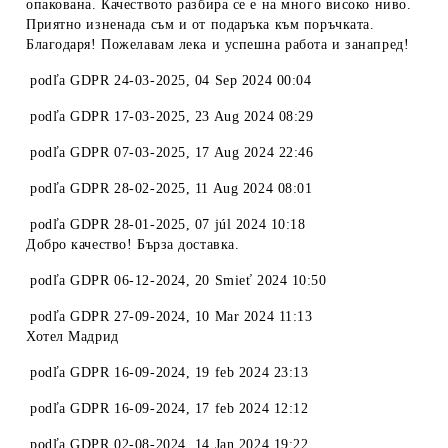
опакована. Качеството разбира се е на много високо ниво.
Приятно изненада съм и от подаръка към поръчката.
Благодаря! Пожелавам лека и успешна работа и занапред!
podľa
GDPR 24-03-2025
,
04 Sep 2024 00:04
podľa
GDPR 17-03-2025
,
23 Aug 2024 08:29
podľa
GDPR 07-03-2025
,
17 Aug 2024 22:46
podľa
GDPR 28-02-2025
,
11 Aug 2024 08:01
podľa
GDPR 28-01-2025
,
07 júl 2024 10:18
Добро качество! Бърза доставка.
podľa
GDPR 06-12-2024
,
20 Smieť 2024 10:50
podľa
GDPR 27-09-2024
,
10 Mar 2024 11:13
Хотел Мадрид
podľa
GDPR 16-09-2024
,
19 feb 2024 23:13
podľa
GDPR 16-09-2024
,
17 feb 2024 12:12
podľa
GDPR 02-08-2024
,
14 Jan 2024 19:22