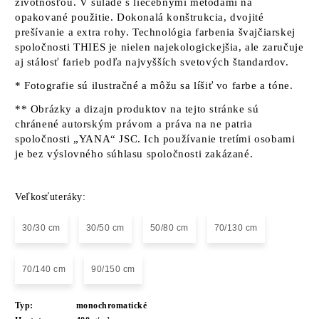
životnosťou. V súlade s liečebnými metódami na
opakované použitie. Dokonalá konštrukcia, dvojité
prešívanie a extra rohy. Technológia farbenia švajčiarskej
spoločnosti THIES je nielen najekologickejšia, ale zaručuje
aj stálosť farieb podľa najvyšších svetových štandardov.
* Fotografie sú ilustračné a môžu sa líšiť vo farbe a tóne.
** Obrázky a dizajn produktov na tejto stránke sú
chránené autorským právom a práva na ne patria
spoločnosti „YANA“ JSC. Ich používanie tretími osobami
je bez výslovného súhlasu spoločnosti zakázané.
Veľkosťuteráky:
30/30 cm
30/50 cm
50/80 cm
70/130 cm
70/140 cm
90/150 cm
Typ:
monochromatické