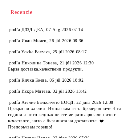
Recenzie
podľa
ДЗЗД ДЕА
,
07 Aug 2026 07:14
podľa
Иван Мичев
,
26 júl 2026 08:36
podľa
Yovka Barzeva
,
25 júl 2026 08:17
podľa
Николина Тонева
,
21 júl 2026 12:30
Бърза доставка,качествени продукти.
podľa
Кичка Коева
,
06 júl 2026 18:02
podľa
Искра Митева
,
02 júl 2026 13:42
podľa
Ателие Балкончето ЕООД
,
22 júna 2026 12:38
Прекрасни хавлии. Използвам ги за бродерия вече 4-та
година и нито веднъж не сте ме разочаровали нито с
качеството, нито с бързината на доставките. ❤️
Препоръчвам горещо!