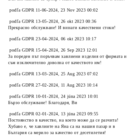
podľa
GDPR 11-06-2024
,
23 Nov 2023 00:02
podľa
GDPR 13-05-2024
,
26 okt 2023 00:36
Прекрасно обслужване! И винаги качествени стоки!
podľa
GDPR 23-04-2024
,
06 okt 2023 10:17
podľa
GDPR 15-04-2024
,
26 Sep 2023 12:01
За пореден път поръчвам хавлиени изделия от фирмата и
съм изключително доволна от качеството им!
podľa
GDPR 13-03-2024
,
25 Aug 2023 07:02
podľa
GDPR 27-02-2024
,
11 Aug 2023 10:14
podľa
GDPR 10-01-2024
,
24 júna 2023 10:01
Бързо обслужване! Благодаря, Ви
podľa
GDPR 02-01-2024
,
13 júna 2023 09:55
Постоянство в качество, на което може да се разчита!
Хубаво е, че хавлиите на Яна са на нашия пазар и в
България са мерило за качество от десетилетия!