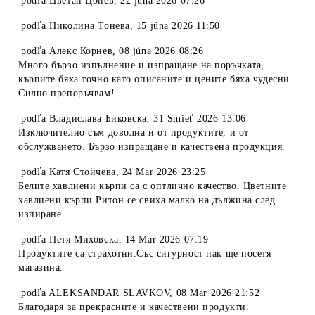
podľa
Цветан Цонев
,
22 júna 2026 07:26
podľa
Николина Тонева
,
15 júna 2026 11:50
podľa
Алекс Корнев
,
08 júna 2026 08:26
Много бързо изпълнение и изпращане на поръчката,
кърпите бяха точно като описаните и цените бяха чудесни.
Силно препоръчвам!
podľa
Владислава Биковска
,
31 Smieť 2026 13:06
Изключително съм доволна и от продуктите, и от
обслужването. Бързо изпращане и качествена продукция.
podľa
Катя Стойчева
,
24 Mar 2026 23:25
Белите хавлиени кърпи са с оптлично качество. Цветните
хавлиени кърпи Ритон се свиха малко на дължина след
изпиране.
podľa
Петя Миховска
,
14 Mar 2026 07:19
Продуктите са страхотни.Със сигурност пак ще посетя
магазина.
podľa
ALEKSANDAR SLAVKOV
,
08 Mar 2026 21:52
Благодаря за прекрасните и качествени продукти.