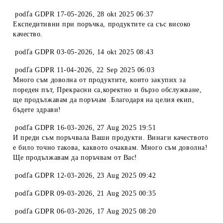
podľa
GDPR 17-05-2026
,
28 okt 2025 06:37
Експедитивни при поръчка, продуктите са със високо
качество.
podľa
GDPR 03-05-2026
,
14 okt 2025 08:43
podľa
GDPR 11-04-2026
,
22 Sep 2025 06:03
Много съм доволна от продуктите, които закупих за
пореден път, Прекрасни са,коректно и бързо обслужване,
ще продължавам да поръчам .Благодаря на целия екип,
бъдете здрави!
podľa
GDPR 16-03-2026
,
27 Aug 2025 19:51
И преди съм поръчвала Ваши продукти. Винаги качеството
е било точно такова, каквото очаквам. Много съм доволна!
Ще продължавам да поръчвам от Вас!
podľa
GDPR 12-03-2026
,
23 Aug 2025 09:42
podľa
GDPR 09-03-2026
,
21 Aug 2025 00:35
podľa
GDPR 06-03-2026
,
17 Aug 2025 08:20