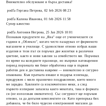
Внимателно обслужване и бърза доставка!
podľa
Гергана Петрова
,
02 feb 2026 08:23
podľa
Калина Иванова
,
01 feb 2026 11:58
Супер качество
podľa
Антония Негрова
,
25 Jan 2026 10:01
Познавам продуктите на „Яна“ още от ученическите си
години в „Облекло“, когато често пазарувах от фирменото
магазинче в училище. С удоволствие отново избрах ваши
изделия и този път си поръчах две жилетки в различни
цветове, както и нови хавлии за семейството ми. Поръчвах
по време на коледните празници, но въпреки натоварения
период поръчката ми беше обработена още в първия
работен ден и доставена навреме — внимателно и сигурно
опакована. Към пратката имаше и подарък изненада,
придружен с мило празнично поздравление, което много
ме зарадва. Хавлиите са изключително меки, а след
първото изпиране запазиха както мекотата, така и формата
си (не използвам омекотител). Със сигурност ще поръчам
отново, за да допълня комплектите си. Като препоръка бих
добавила, че би било чудесно електронният магазин да