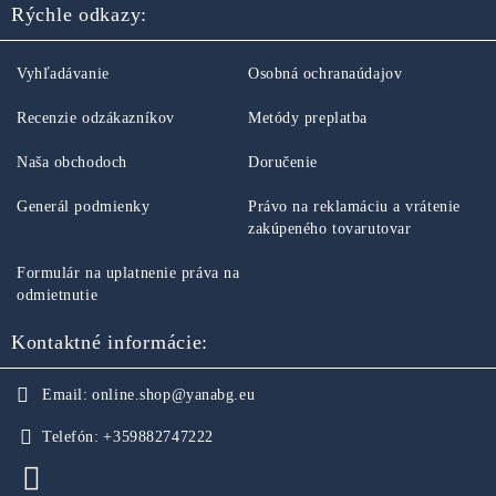
Rýchle odkazy:
Vyhľadávanie
Osobná ochranaúdajov
Recenzie odzákazníkov
Metódy preplatba
Naša obchodoch
Doručenie
Generál podmienky
Právo na reklamáciu a vrátenie
zakúpeného tovarutovar
Formulár na uplatnenie práva na
odmietnutie
Kontaktné informácie:
Email:
online.shop@yanabg.eu
Telefón:
+359882747222