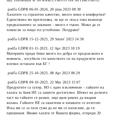
ЩЕ НАПИША И ЗА КАЧЕСТВОТО НА АРТИКУЛИТЕ.
podľa
GDPR 06-01-2024
,
20 júna 2023 08:30
Халатите са страхотно качество, много меки и комфортни!
Единствено ме притеснява, че ще се скъса това въженце
предназначено за закачане - много е тъкно. Може да се
помисли за нещо по-устойчиво. Поздрави!
podľa
GDPR 15-12-2023
,
29 Smieť 2023 14:38
podľa
GDPR 01-11-2023
,
12 Apr 2023 10:19
Материята преди беше много по добра от предлаганата в
момента , изгубили сте качеството си на продуктите като
всички останали във БГ !
podľa
GDPR 25-10-2023
,
08 Apr 2023 00:29
podľa
GDPR 09-10-2023
,
22 Mar 2023 15:07
Продуктите са супер, НО с едно изключение - гайките на
халата за баня НЕ са зашити достатъчно. Шевът на долната
част на гайките се разши, още щом реших да вкарам
колана. Гайките НЕ са окантени и нишките се изтеглят.
Иска ми се за тази сума да не ми се налагаше, да ги
пришивам. Имаме халати от Вашата фирма, отпреди 20