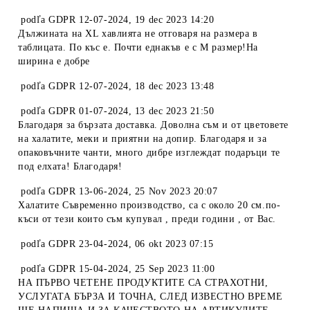
podľa
GDPR 12-07-2024
,
19 dec 2023 14:20
Дължината на XL хавлията не отговаря на размера в
таблицата. По къс е. Почти еднакъв е с М размер!На
ширина е добре
podľa
GDPR 12-07-2024
,
18 dec 2023 13:48
podľa
GDPR 01-07-2024
,
13 dec 2023 21:50
Благодаря за бързата доставка. Доволна съм и от цветовете
на халатите, меки и приятни на допир. Благодаря и за
опаковъчните чанти, много дибре изглеждат подаръци те
под елхата! Благодаря!
podľa
GDPR 13-06-2024
,
25 Nov 2023 20:07
Халатите Съвременно производство, са с около 20 см.по-
къси от тези които съм купувал , преди години , от Вас.
podľa
GDPR 23-04-2024
,
06 okt 2023 07:15
podľa
GDPR 15-04-2024
,
25 Sep 2023 11:00
НА ПЪРВО ЧЕТЕНЕ ПРОДУКТИТЕ СА СТРАХОТНИ,
УСЛУГАТА БЪРЗА И ТОЧНА, СЛЕД ИЗВЕСТНО ВРЕМЕ