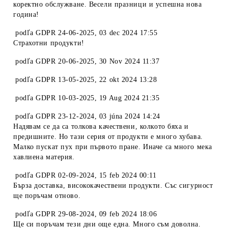
коректно обслужване. Весели празници и успешна нова
година!
podľa
GDPR 24-06-2025
,
03 dec 2024 17:55
Страхотни продукти!
podľa
GDPR 20-06-2025
,
30 Nov 2024 11:37
podľa
GDPR 13-05-2025
,
22 okt 2024 13:28
podľa
GDPR 10-03-2025
,
19 Aug 2024 21:35
podľa
GDPR 23-12-2024
,
03 júna 2024 14:24
Надявам се да са толкова качествени, колкото бяха и
предишните. Но тази серия от продукти е много хубава.
Малко пускат пух при първото пране. Иначе са много мека
хавлиена материя.
podľa
GDPR 02-09-2024
,
15 feb 2024 00:11
Бърза доставка, висококачествени продукти. Със сигурност
ще поръчам отново.
podľa
GDPR 29-08-2024
,
09 feb 2024 18:06
Ще си поръчам тези дни още една. Много съм доволна.