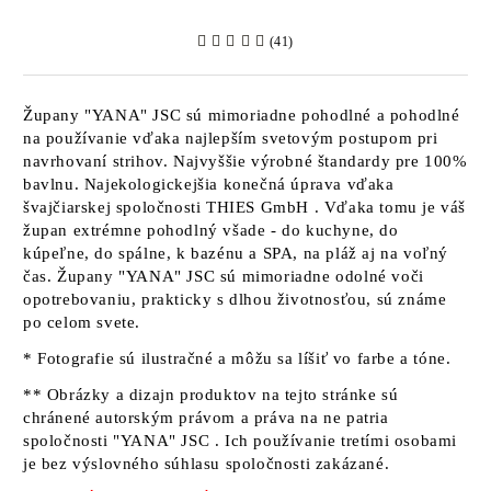
(41)
Župany
"YANA" JSC
sú mimoriadne pohodlné a pohodlné
na používanie vďaka najlepším svetovým postupom pri
navrhovaní strihov. Najvyššie výrobné štandardy pre 100%
bavlnu. Najekologickejšia konečná úprava vďaka
švajčiarskej spoločnosti
THIES GmbH
. Vďaka tomu je váš
župan extrémne pohodlný všade - do kuchyne, do
kúpeľne, do spálne, k bazénu a SPA, na pláž aj na voľný
čas. Župany
"YANA" JSC sú
mimoriadne odolné voči
opotrebovaniu, prakticky s dlhou životnosťou, sú známe
po celom svete.
* Fotografie sú ilustračné a môžu sa líšiť vo farbe a tóne.
** Obrázky a dizajn produktov na tejto stránke sú
chránené autorským právom a práva na ne patria
spoločnosti "YANA" JSC
. Ich používanie tretími osobami
je bez výslovného súhlasu spoločnosti zakázané.