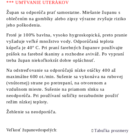
*** UMÝVANIE UTERÁKOV
Župan sa odporúča prať samostatne. Miešanie županu s
oblečením na gombíky alebo zipsy výrazne zvyšuje riziko
jeho poškodenia.
Froté je 100% bavlna, vysoko hygroskopická, preto pranie
vyžaduje veľké množstvo vody. Odporúčaná teplota
kúpeľa je 40° C. Pri praní farebných županov používajte
prášok na farebné tkaniny a rozhodne aviváž. Po vypraní
treba župan niekoľkokrát dobre opláchnuť.
Na odstreďovanie sa odporúčajú nízke otáčky 400 až
maximálne 600 ot./min. Sušenie sa vykonáva na rubovej
(vnútornej) strane po pretrepaní, na otvorenom a
vzdušnom mieste. Sušenie na priamom slnku sa
neodporúča. Pri používaní sušičky nezabudnite použiť
režim nízkej teploty.
Žehlenie sa neodporúča.
Veľkosť županovdospelých:
Tabuľka prozmery