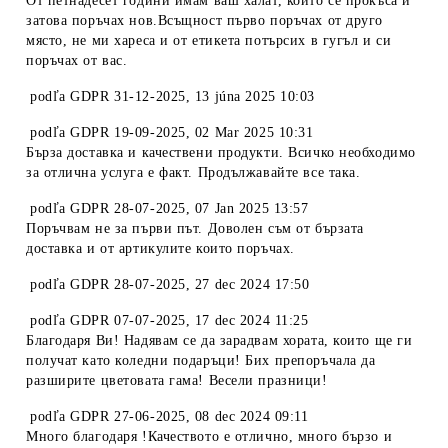
От петнадесет години имам ваш халат, който се прокъса и
затова поръчах нов.Всъщност първо поръчах от друго
място, не ми хареса и от етикета потърсих в гугъл и си
поръчах от вас.
podľa
GDPR 31-12-2025
,
13 júna 2025 10:03
podľa
GDPR 19-09-2025
,
02 Mar 2025 10:31
Бърза доставка и качествени продукти. Всичко необходимо
за отлична услуга е факт. Продължавайте все така.
podľa
GDPR 28-07-2025
,
07 Jan 2025 13:57
Поръчвам не за първи път. Доволен съм от бързата
доставка и от артикулите които поръчах.
podľa
GDPR 28-07-2025
,
27 dec 2024 17:50
podľa
GDPR 07-07-2025
,
17 dec 2024 11:25
Благодаря Ви! Надявам се да зарадвам хората, които ще ги
получат като коледни подаръци! Бих препоръчала да
разширите цветовата гама! Весели празници!
podľa
GDPR 27-06-2025
,
08 dec 2024 09:11
Много благодаря !Качеството е отлично, много бързо и