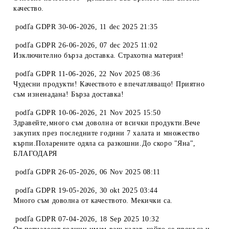
качество.
podľa
GDPR 30-06-2026
,
11 dec 2025 21:35
podľa
GDPR 26-06-2026
,
07 dec 2025 11:02
Изключително бърза доставка. Страхотна материя!
podľa
GDPR 11-06-2026
,
22 Nov 2025 08:36
Чудесни продукти! Качеството е впечатляващо! Приятно
съм изненадана! Бърза доставка!
podľa
GDPR 10-06-2026
,
21 Nov 2025 15:50
Здравейте,много съм доволна от всички продукти.Вече
закупих през последните години 7 халата и множество
кърпи.Поларените одяла са разкошни.До скоро "Яна",
БЛАГОДАРЯ
podľa
GDPR 26-05-2026
,
06 Nov 2025 08:11
podľa
GDPR 19-05-2026
,
30 okt 2025 03:44
Много съм доволна от качеството. Мекички са.
podľa
GDPR 07-04-2026
,
18 Sep 2025 10:32