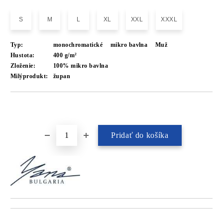
S
M
L
XL
XXL
XXXL
Typ:
monochromatické
mikro bavlna
Muž
Hustota:
400 g/m²
Zloženie:
100% mikro bavlna
Milýprodukt:
župan