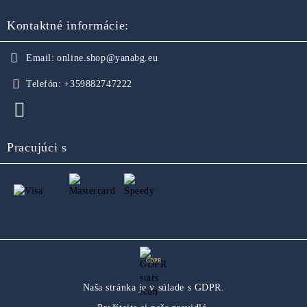
Kontaktné informácie:
Email:
online.shop@yanabg.eu
Telefón:
+359882747222
Pracujúci s
GDPR
Naša stránka je v súlade s GDPR.