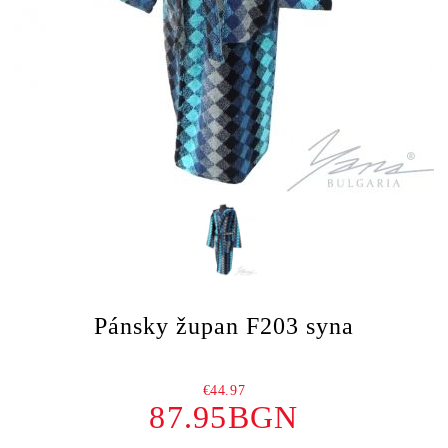
Pánsky župan F203 syna
€44.97
87.95BGN