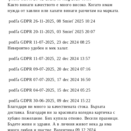
Както винаги качеството е много високо. Когато имам
нужда от хавлии или халати винаги разчитам на марката.
podľa
GDPR 26-11-2025
,
08 Smieť 2025 10:24
podľa
GDPR 20-11-2025
,
03 Smieť 2025 20:07
podľa
GDPR 11-07-2025
,
23 dec 2024 08:25
Невероятно удобен и мек халат.
podľa
GDPR 11-07-2025
,
22 dec 2024 13:57
podľa
GDPR 09-07-2025
,
20 dec 2024 07:16
podľa
GDPR 07-07-2025
,
17 dec 2024 16:50
podľa
GDPR 04-07-2025
,
15 dec 2024 05:25
podľa
GDPR 30-06-2025
,
09 dec 2024 15:22
Благодаря ви много за качествената стока. Бързата
доставка. Благодаря ви за красивата коледна картичка с
хубаво пожелание. Бих купила отново. Весели празници.
Бъдете живи и здрави. А в личния живот нека да има
много любов и щастие. Валентина 09.12.2024