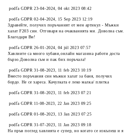
podľa
GDPR 23-04-2024
,
04 okt 2023 08:42
podľa
GDPR 02-04-2024
,
15 Sep 2023 12:19
Здравейте, получих поръчаният от мен артикул - Мъжки
халат F203 син. Отговаря на очакванията ми. Доволна съм.
Благодаря Ви!
podľa
GDPR 26-01-2024
,
04 júl 2023 07:57
Хавлиите са много хубави,онлайн магазина работи доста
бързо.Доволна съм и пак бих поръчала!
podľa
GDPR 31-08-2023
,
11 feb 2023 10:19
Вместо поръчания син мъжки халат за баня, получих
бордо. Не се хареса. Качулката е леко малка/ плитка
podľa
GDPR 31-08-2023
,
11 feb 2023 07:21
podľa
GDPR 11-08-2023
,
22 Jan 2023 09:25
podľa
GDPR 01-08-2023
,
13 Jan 2023 07:25
podľa
GDPR 31-07-2023
,
11 Jan 2023 09:18
На пръв поглед хавлията е супер, но когато се изкъпеш и я