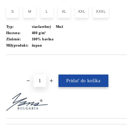
S
M
L
XL
XXL
XXXL
Typ:
viacfarebný
Muž
Hustota:
400 g/m²
Zloženie:
100% bavlna
Milýprodukt:
župan