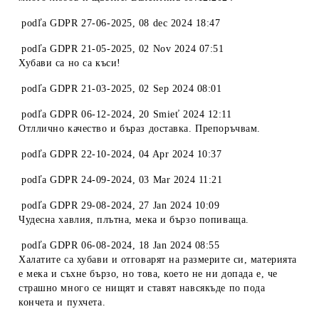
podľa
GDPR 27-06-2025
,
08 dec 2024 18:47
podľa
GDPR 21-05-2025
,
02 Nov 2024 07:51
Хубави са но са къси!
podľa
GDPR 21-03-2025
,
02 Sep 2024 08:01
podľa
GDPR 06-12-2024
,
20 Smieť 2024 12:11
Отллично качество и бъраз доставка. Препоръчвам.
podľa
GDPR 22-10-2024
,
04 Apr 2024 10:37
podľa
GDPR 24-09-2024
,
03 Mar 2024 11:21
podľa
GDPR 29-08-2024
,
27 Jan 2024 10:09
Чудесна хавлия, плътна, мека и бързо попиваща.
podľa
GDPR 06-08-2024
,
18 Jan 2024 08:55
Халатите са хубави и отговарят на размерите си, материята
е мека и съхне бързо, но това, което не ни допада е, че
страшно много се нищят и ставят навсякъде по пода
кончета и пухчета.