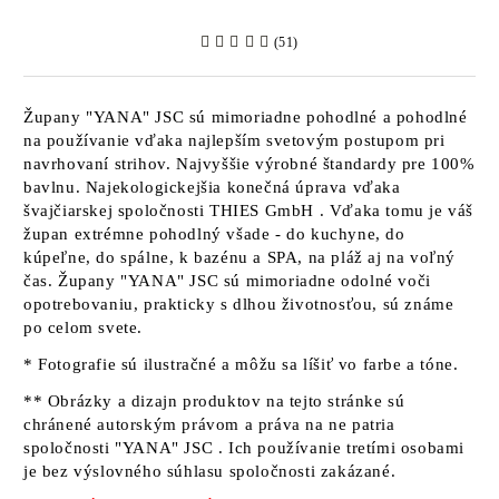
(51)
Župany
"YANA" JSC
sú mimoriadne pohodlné a pohodlné
na používanie vďaka najlepším svetovým postupom pri
navrhovaní strihov. Najvyššie výrobné štandardy pre 100%
bavlnu. Najekologickejšia konečná úprava vďaka
švajčiarskej spoločnosti
THIES GmbH
. Vďaka tomu je váš
župan extrémne pohodlný všade - do kuchyne, do
kúpeľne, do spálne, k bazénu a SPA, na pláž aj na voľný
čas. Župany
"YANA" JSC sú
mimoriadne odolné voči
opotrebovaniu, prakticky s dlhou životnosťou, sú známe
po celom svete.
* Fotografie sú ilustračné a môžu sa líšiť vo farbe a tóne.
** Obrázky a dizajn produktov na tejto stránke sú
chránené autorským právom a práva na ne patria
spoločnosti "YANA" JSC
. Ich používanie tretími osobami
je bez výslovného súhlasu spoločnosti zakázané.