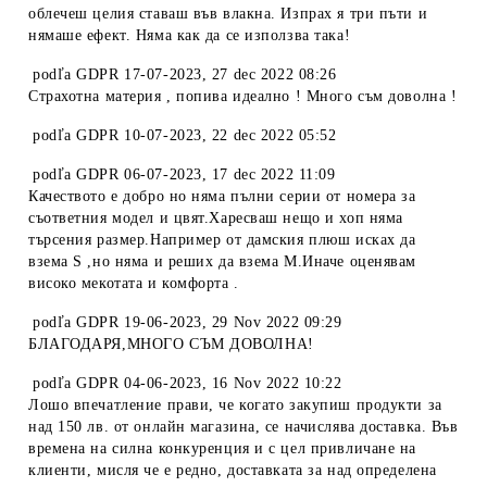
облечеш целия ставаш във влакна. Изпрах я три пъти и
нямаше ефект. Няма как да се използва така!
podľa
GDPR 17-07-2023
,
27 dec 2022 08:26
Страхотна материя , попива идеално ! Много съм доволна !
podľa
GDPR 10-07-2023
,
22 dec 2022 05:52
podľa
GDPR 06-07-2023
,
17 dec 2022 11:09
Качеството е добро но няма пълни серии от номера за
съответния модел и цвят.Харесваш нещо и хоп няма
търсения размер.Например от дамския плюш исках да
взема S ,но няма и реших да взема М.Иначе оценявам
високо мекотата и комфорта .
podľa
GDPR 19-06-2023
,
29 Nov 2022 09:29
БЛАГОДАРЯ,МНОГО СЪМ ДОВОЛНА!
podľa
GDPR 04-06-2023
,
16 Nov 2022 10:22
Лошо впечатление прави, че когато закупиш продукти за
над 150 лв. от онлайн магазина, се начислява доставка. Във
времена на силна конкуренция и с цел привличане на
клиенти, мисля че е редно, доставката за над определена