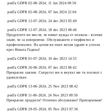
podľa
GDPR 02-08-2024
,
11 Jan 2024 09:50
podľa
GDPR 02-08-2024
,
07 Jan 2024 22:04
podľa
GDPR 12-07-2024
,
24 dec 2023 05:49
podľa
GDPR 12-07-2024
,
18 dec 2023 08:46
Продуктите ви мисля, че нямат нужда от похвала - всички
знаят, че са невероятни. Обслужването е перфектно и
професионално. На целия ви екип желая здраве и успехи
през Новата Година!
podľa
GDPR 01-07-2024
,
10 dec 2023 14:55
podľa
GDPR 26-06-2024
,
07 dec 2023 06:42
Прекрасни хавлии. Съпругът ми и внукът ми ги ползват с
удоволствие.
podľa
GDPR 13-06-2024
,
25 Nov 2023 08:42
podľa
GDPR 11-06-2024
,
24 Nov 2023 09:50
Прекрасни продукти! Отлично обслужване! Препоръчвам!
podľa
GDPR 29-05-2024
,
05 Nov 2023 07:36