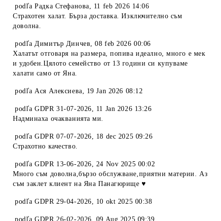
podľa
Радка Стефанова
,
11 feb 2026 14:06
Страхотен халат. Бърза доставка. Изключително съм
доволна.
podľa
Димитър Динчев
,
08 feb 2026 00:06
Халатът отговаря на размера, попива идеално, много е мек
и удобен.Цялото семейство от 13 години си купуваме
халати само от Яна.
podľa
Ася Алексиева
,
19 Jan 2026 08:12
podľa
GDPR 31-07-2026
,
11 Jan 2026 13:26
Надминаха очакванията ми.
podľa
GDPR 07-07-2026
,
18 dec 2025 09:26
Страхотно качество.
podľa
GDPR 13-06-2026
,
24 Nov 2025 00:02
Много съм доволна,бързо обслужване,приятни материи. Аз
съм заклет клиент на Яна Панагюрище ♥️
podľa
GDPR 29-04-2026
,
10 okt 2025 00:38
podľa
GDPR 26-02-2026
,
09 Aug 2025 09:39