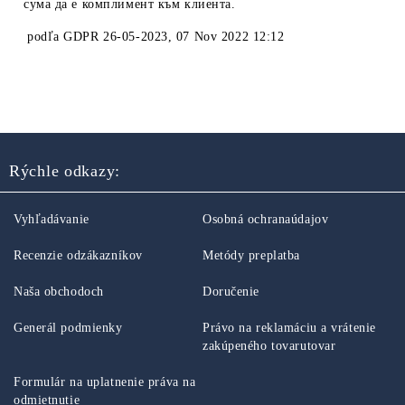
сума да е комплимент към клиента.
podľa
GDPR 26-05-2023
,
07 Nov 2022 12:12
Rýchle odkazy:
Vyhľadávanie
Osobná ochranaúdajov
Recenzie odzákazníkov
Metódy preplatba
Naša obchodoch
Doručenie
Generál podmienky
Právo na reklamáciu a vrátenie
zakúpeného tovarutovar
Formulár na uplatnenie práva na
odmietnutie