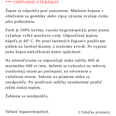
*** UMÝVANIE UTERÁKOV
Župan sa odporúča prať samostatne. Miešanie županu s
oblečením na gombíky alebo zipsy výrazne zvyšuje riziko
jeho poškodenia.
Froté je 100% bavlna, vysoko hygroskopická, preto pranie
vyžaduje veľké množstvo vody. Odporúčaná teplota
kúpeľa je 40° C. Pri praní farebných županov používajte
prášok na farebné tkaniny a rozhodne aviváž. Po vypraní
treba župan niekoľkokrát dobre opláchnuť.
Na odstreďovanie sa odporúčajú nízke otáčky 400 až
maximálne 600 ot./min. Sušenie sa vykonáva na rubovej
(vnútornej) strane po pretrepaní, na otvorenom a
vzdušnom mieste. Sušenie na priamom slnku sa
neodporúča. Pri používaní sušičky nezabudnite použiť
režim nízkej teploty.
Žehlenie sa neodporúča.
Veľkosť županovdospelých:
Tabuľka prozmery