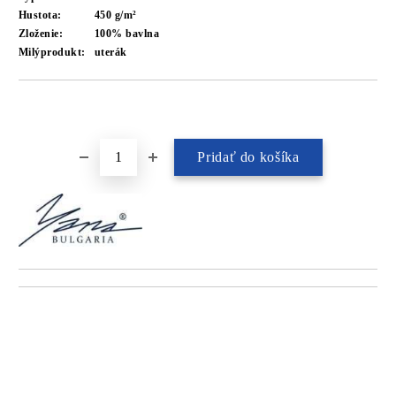
Hustota:
450 g/m²
Zloženie:
100% bavlna
Milýprodukt:
uterák