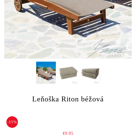
Leňoška Riton béžová
-15%
€9.95