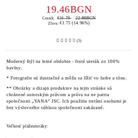
19.46BGN
€11.70
22.88BGN
Cenník:
€1.75 (14.96%)
Zľava:
(5)
Moderný štýl na letné obdobie - froté uterák zo 100%
bavlny.
* Fotografie sú ilustračné a môžu sa líšiť vo farbe a tóne.
** Obrázky a dizajn produktov na tejto stránke sú
chránené autorským právom a práva na ne patria
spoločnosti „YANA“ JSC. Ich použitie tretími osobami je
bez výslovného súhlasu spoločnosti zakázané.
Veľkosť plážeuteráky: