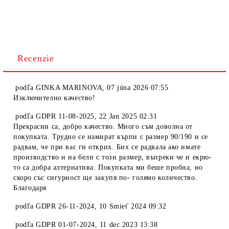
Recenzie
podľa
GINKA MARINOVA
,
07 júna 2026 07:55
Изключително качество!
podľa
GDPR 11-08-2025
,
22 Jan 2025 02:31
Прекрасни са, добро качество. Много съм доволна от
покупката. Трудно се намират кърпи с размер 90/190 и се
радвам, че при вас ги открих. Бих се радвала ако имате
производство и на бели с този размер, въпреки че и екрю-
то са добра алтернатива. Покупката ми беше пробна, но
скоро със сигурност ще закупя по- голямо количество.
Благодаря
podľa
GDPR 26-11-2024
,
10 Smieť 2024 09:32
podľa
GDPR 01-07-2024
,
11 dec 2023 13:38