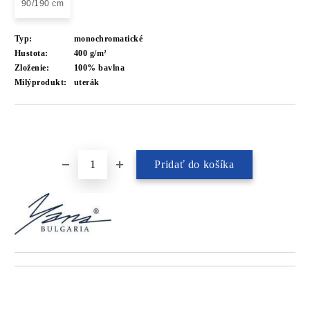
90/190 cm
Typ:
monochromatické
Hustota:
400 g/m²
Zloženie:
100% bavlna
Milýprodukt:
uterák